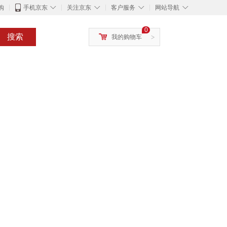
◇
◇
◇
◇
购
手机京东
关注京东
客户服务
网站导航
0
搜索
我的购物车
>