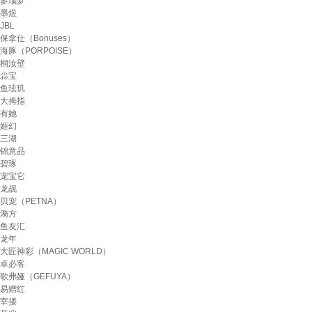
多瑙梦
墨煜
JBL
保拿仕（Bonuses）
海豚（PORPOISE）
桐汝壁
尛宝
鱼玹玑
大拇指
有她
姬幻
三湖
锦意品
碧琢
宠宝它
龙觇
贝宠（PETNA）
漪方
鱼友汇
龙年
大匠神彩（MAGIC WORLD）
卓必客
歌弗娅（GEFUYA）
易赠红
宰搂