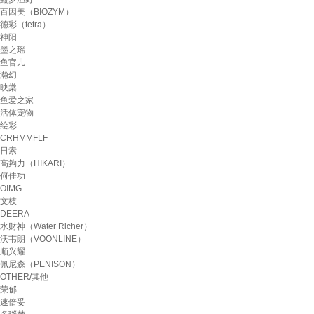
百因美（BIOZYM）
德彩（tetra）
神阳
墨之瑶
鱼官儿
瀚幻
映棠
鱼爱之家
活体宠物
绘彩
CRHMMFLF
日索
高夠力（HIKARI）
何佳功
OIMG
文枝
DEERA
水财神（Water Richer）
沃韦朗（VOONLINE）
顺兴耀
佩尼森（PENISON）
OTHER/其他
荣郁
速倍妥