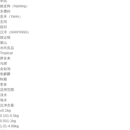
莘缤
嬉皮狗（hipidog）
东麓屿
亚禾（YaHo）
玄同
葭邱
汉洋（HANYANG）
接运猫
紫山
水尚良品
Tropical
胖东来
马牌
金如池
鱼麒麟
秋颖
更多
适用范围:
淡水
海水
总净含量:
≤0.1kg
0.101-0.5kg
0.501-1kg
1.01-4.99kg