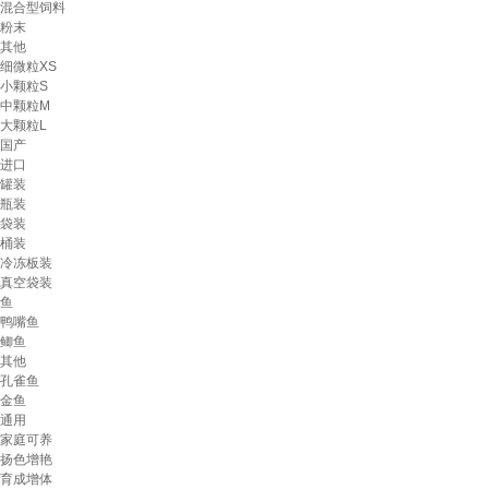
混合型饲料
粉末
其他
细微粒XS
小颗粒S
中颗粒M
大颗粒L
国产
进口
罐装
瓶装
袋装
桶装
冷冻板装
真空袋装
鱼
鸭嘴鱼
鲫鱼
其他
孔雀鱼
金鱼
通用
家庭可养
扬色增艳
育成增体