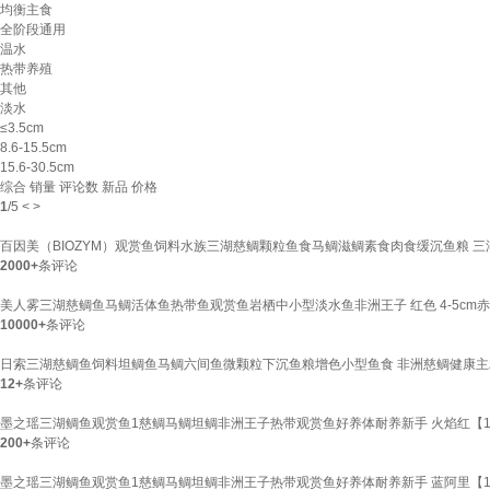
均衡主食
全阶段通用
温水
热带养殖
其他
淡水
≤3.5cm
8.6-15.5cm
15.6-30.5cm
综合
销量
评论数
新品
价格
1
/
5
<
>
百因美（BIOZYM）观赏鱼饲料水族三湖慈鲷颗粒鱼食马鲷滋鲷素食肉食缓沉鱼粮 三湖
2000+
条评论
美人雾三湖慈鲷鱼马鲷活体鱼热带鱼观赏鱼岩栖中小型淡水鱼非洲王子 红色 4-5cm
10000+
条评论
日索三湖慈鲷鱼饲料坦鲷鱼马鲷六间鱼微颗粒下沉鱼粮增色小型鱼食 非洲慈鲷健康主
12+
条评论
墨之瑶三湖鲷鱼观赏鱼1慈鲷马鲷坦鲷非洲王子热带观赏鱼好养体耐养新手 火焰红【1条
200+
条评论
墨之瑶三湖鲷鱼观赏鱼1慈鲷马鲷坦鲷非洲王子热带观赏鱼好养体耐养新手 蓝阿里【1条