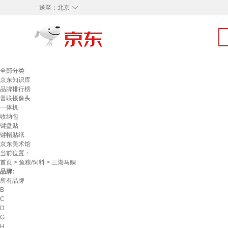
◇
送至：
北京
全部分类
京东知识库
品牌排行榜
普联摄像头
一体机
收纳包
键盘贴
键帽贴纸
京东美术馆
当前位置：
首页
>
鱼粮/饲料
> 三湖马鲷
品牌:
所有品牌
B
C
D
G
H