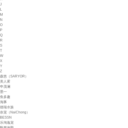
J
L
M
N
O
P
Q
R
S
T
W
X
Y
Z
森悠（SARYOR）
美人雾
申茂澜
墨一
鱼多趣
海豚
德瑞水族
奈宠（NaiChong）
BESSN
乐淘逸宠
甄梦渔野