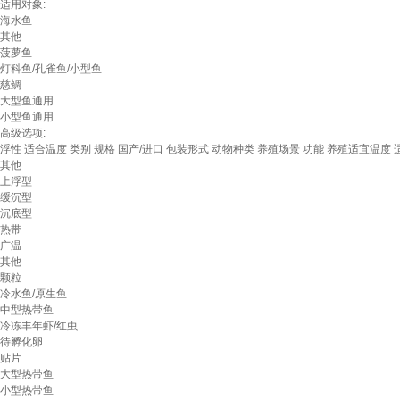
适用对象:
海水鱼
其他
菠萝鱼
灯科鱼/孔雀鱼/小型鱼
慈鲷
大型鱼通用
小型鱼通用
高级选项:
浮性
适合温度
类别
规格
国产/进口
包装形式
动物种类
养殖场景
功能
养殖适宜温度
其他
上浮型
缓沉型
沉底型
热带
广温
其他
颗粒
冷水鱼/原生鱼
中型热带鱼
冷冻丰年虾/红虫
待孵化卵
贴片
大型热带鱼
小型热带鱼