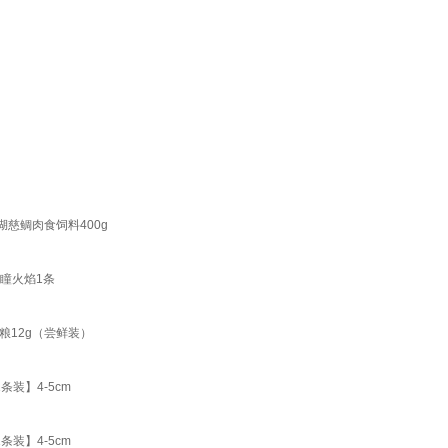
慈鲷肉食饲料400g
赤瞳火焰1条
粮12g（尝鲜装）
装】4-5cm
装】4-5cm