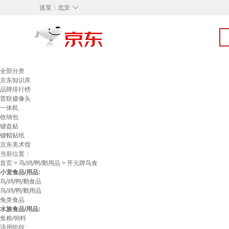
◇
送至：
北京
全部分类
京东知识库
品牌排行榜
普联摄像头
一体机
收纳包
键盘贴
键帽贴纸
京东美术馆
当前位置：
首页
>
鸟/鸡/鸭/鹅用品
> 开元牌鸟食
小宠食品/用品:
鸟/鸡/鸭/鹅食品
鸟/鸡/鸭/鹅用品
兔类食品
水族食品/用品:
鱼粮/饲料
适用阶段: