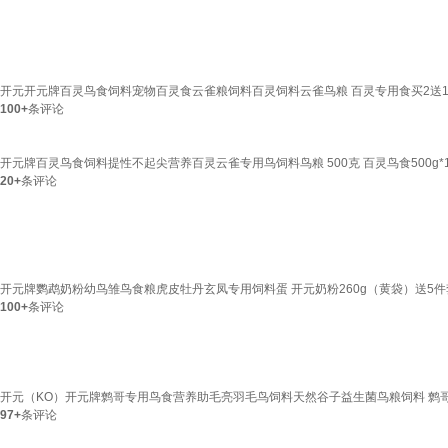
开元开元牌百灵鸟食饲料宠物百灵食云雀粮饲料百灵饲料云雀鸟粮 百灵专用食买2送1
100+
条评论
开元牌百灵鸟食饲料提性不起尖营养百灵云雀专用鸟饲料鸟粮 500克 百灵鸟食500g*
20+
条评论
开元牌鹦鹉奶粉幼鸟雏鸟食粮虎皮牡丹玄凤专用饲料蛋 开元奶粉260g（黄袋）送5件
100+
条评论
开元（KO）开元牌鹩哥专用鸟食营养助毛亮羽毛鸟饲料天然谷子益生菌鸟粮饲料 鹩哥专用
97+
条评论