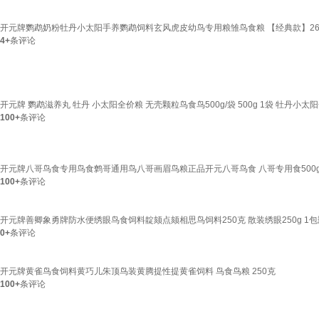
开元牌鹦鹉奶粉牡丹小太阳手养鹦鹉饲料玄风虎皮幼鸟专用粮雏鸟食粮 【经典款】26
4+
条评论
开元牌 鹦鹉滋养丸 牡丹 小太阳全价粮 无壳颗粒鸟食鸟500g/袋 500g 1袋 牡丹小太阳
100+
条评论
开元牌八哥鸟食专用鸟食鹩哥通用鸟八哥画眉鸟粮正品开元八哥鸟食 八哥专用食500g
100+
条评论
开元牌善卿象勇牌防水便绣眼鸟食饲料靛颏点颏相思鸟饲料250克 散装绣眼250g 1包
0+
条评论
开元牌黄雀鸟食饲料黄巧儿朱顶鸟装黄腾提性提黄雀饲料 鸟食鸟粮 250克
100+
条评论