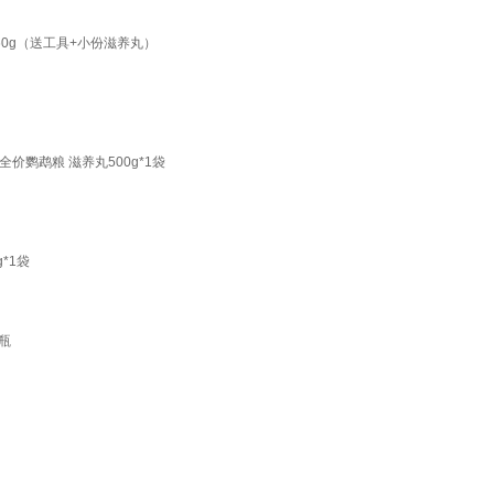
0g（送工具+小份滋养丸）
全价鹦鹉粮 滋养丸500g*1袋
*1袋
瓶