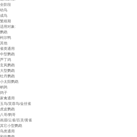
全阶段
幼鸟
成鸟
繁殖期
适用对象:
鹦鹉
柯尔鸭
其他
雀类通用
中型鹦鹉
芦丁鸡
玄凤鹦鹉
大型鹦鹉
牡丹鹦鹉
小太阳鹦鹉
鹌鹑
鸽子
家禽通用
玉鸟/芙蓉鸟/金丝雀
虎皮鹦鹉
八哥/鹩哥
画眉/云雀/百灵/黄雀
其它小型鹦鹉
鸟类通用
和尚鹦鹉