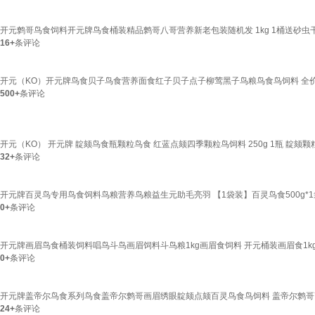
开元鹩哥鸟食饲料开元牌鸟食桶装精品鹩哥八哥营养新老包装随机发 1kg 1桶送砂虫
16+
条评论
开元（KO）开元牌鸟食贝子鸟食营养面食红子贝子点子柳莺黑子鸟粮鸟食鸟饲料 全
500+
条评论
开元（KO） 开元牌 靛颏鸟食瓶颗粒鸟食 红蓝点颏四季颗粒鸟饲料 250g 1瓶 靛颏颗
32+
条评论
开元牌百灵鸟专用鸟食饲料鸟粮营养鸟粮益生元助毛亮羽 【1袋装】百灵鸟食500g*1
0+
条评论
开元牌画眉鸟食桶装饲料唱鸟斗鸟画眉饲料斗鸟粮1kg画眉食饲料 开元桶装画眉食1k
0+
条评论
开元牌盖帝尔鸟食系列鸟食盖帝尔鹩哥画眉绣眼靛颏点颏百灵鸟食鸟饲料 盖帝尔鹩哥7
24+
条评论