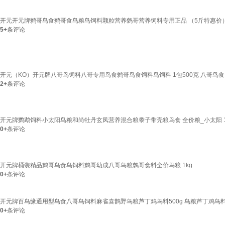
开元开元牌鹩哥鸟食鹩哥食鸟粮鸟饲料颗粒营养鹩哥营养饲料专用正品 （5斤特惠价）2
5+
条评论
开元（KO）开元牌八哥鸟饲料八哥专用鸟食鹩哥鸟食饲料鸟饲料 1包500克 八哥鸟食
2+
条评论
开元牌鹦鹉饲料小太阳鸟粮和尚牡丹玄凤营养混合粮黍子带壳粮鸟食 全价粮_小太阳 12
0+
条评论
开元牌桶装精品鹩哥鸟食鸟饲料鹩哥幼成八哥鸟粮鹩哥食料全价鸟粮 1kg
0+
条评论
开元牌百鸟缘通用型鸟食八哥鸟饲料麻雀喜鹊野鸟粮芦丁鸡鸟料500g 鸟粮芦丁鸡鸟料5
0+
条评论