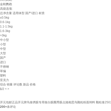
金刚鹦鹉
高级选项:
总净含量
适用体型
国产/进口
材质
≤0.5kg
0.6-1kg
1.1-1.5kg
1.6-3kg
>3kg
中小型
小型
中型
大型
国产
进口
不锈钢
草编
塑料
亚克力
综合
销量
评论数
新品
价格
1
/
2
<
>
开元包邮正品开元牌鸟食绣眼专用食白眼圈秀眼点颏相思鸟颗粒粉面饲料 颗粒食250克
200+
条评论