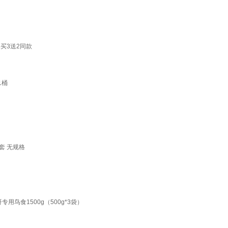
买3送2同款
1桶
套 无规格
鸟食1500g（500g*3袋）