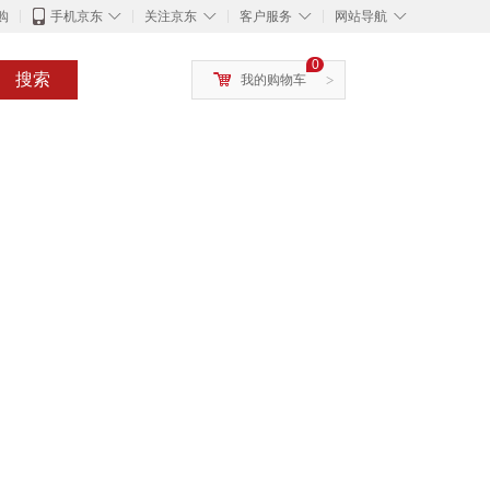
◇
◇
◇
◇
购
手机京东
关注京东
客户服务
网站导航
0
搜索
我的购物车
>