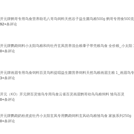
开元牌鹩哥专用鸟食营养助毛八哥鸟饲料天然谷子益生菌鸟粮500g 鹩哥专用食500克
92+
条评论
开元牌鹦鹉饲料小太阳鸟粮和尚牡丹玄凤营养混合粮黍子带壳粮鸟食 全价粮_小太阳 12
0+
条评论
开元牌画眉专用鸟食饲料百灵鸟料提唱益生菌营养饲料天然鸟粮画眉主粮 1_画眉鸟专用5
3+
条评论
开元（KO）开元牌百灵雏鸟专用鸟食云雀百灵画眉鹩哥幼鸟鸟粮饲料 雏鸟百灵
0+
条评论
开元牌鹦鹉奶粉虎皮牡丹小太阳玄凤专用鹦鹉饲料玄风幼鸟粮雏鸟食 家族系列250g
0+
条评论