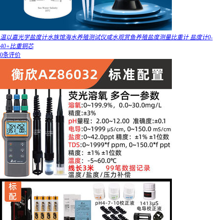
温以嘉光学盐度计水族馆海水养殖测试仪咸水观赏鱼养殖盐度测量比重计 盐度计0-
40+比重铜芯
0条评价