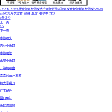
TIANXUN2026衡欣溶氧检测仪水产养殖可携式溶氧仪鱼塘溶解氧检测仪AZ8603
az86032光学溶氧_酸碱_盐度_电导率_TDS
0条评价
上一页
1/5
下一页
水族喷头
吉林小鱼网
水族硬管
永安小鱼网
开箱机吸盘
森森60cm水族箱
特大号刮刀
佳宝配件
圆口鱼缸
鱼缸清洁器