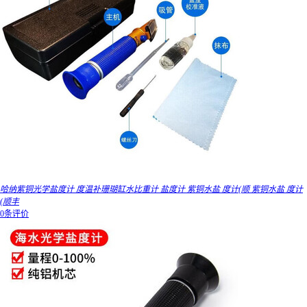
哈纳紫铜光学盐度计 度温补珊瑚缸水比重计 盐度计 紫铜水盐 度计(顺 紫铜水盐 度计
(顺丰
0条评价