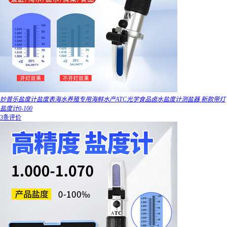
妙普乐盐度计盐度表海水养殖专用海鲜水产ATC光学食品卤水盐度计测盐器 新款带灯
盐度计0-100
3条评价