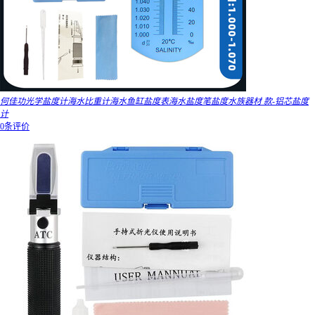
何佳功光学盐度计海水比重计海水鱼缸盐度表海水盐度笔盐度水族器材 款-铝芯盐度
计
0条评价