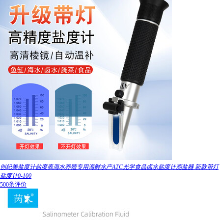
创纪美盐度计盐度表海水养殖专用海鲜水产ATC光学食品卤水盐度计测盐器 新款带灯
盐度计0-100
500条评价