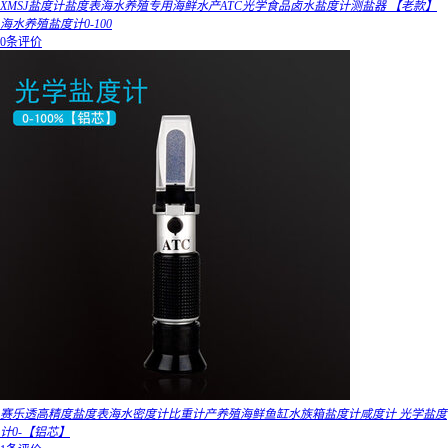
XMSJ盐度计盐度表海水养殖专用海鲜水产ATC光学食品卤水盐度计测盐器 【老款】
海水养殖盐度计0-100
0条评价
赛乐透高精度盐度表海水密度计比重计产养殖海鲜鱼缸水族箱盐度计咸度计 光学盐度
计0-【铝芯】