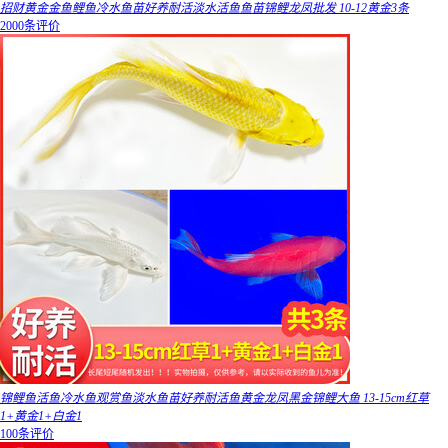
招财黄金金鱼鲤鱼冷水鱼苗好养耐活淡水活鱼鱼苗锦鲤龙凤批发 10-12黄金3条
2000条评价
锦鲤鱼活鱼冷水鱼观赏鱼淡水鱼苗好养耐活鱼黄金龙凤黑金锦鲤大鱼 13-15cm红草
1+黄金1+白金1
100条评价