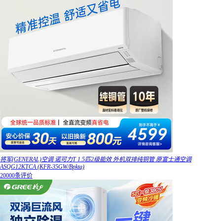
将军(GENERAL)空调 诺可力T 1.5匹2级能效 外机双排纯铜管 原富士通空调
ASQG12KTCA (KFR-35GW/Bpkta)
20000条评价