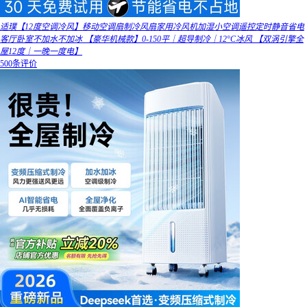
适璞【12度空调冷风】移动空调扇制冷风扇家用冷风机加湿小空调遥控定时静音省电
客厅卧室不加水不加冰 【豪华机械款】0-150平｜超导制冷｜12°C冰风 【双涡引擎全
屋12度｜一晚一度电】
500条评价