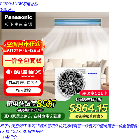
E12D0AH1BW家电补贴
33条评价
松下中央空调ZD系列1.5匹风管机外机双排纯铜管一级能效20倍纳诺怡一价全包套餐
CS-E12D0AZ2BD家电补贴
100条评价