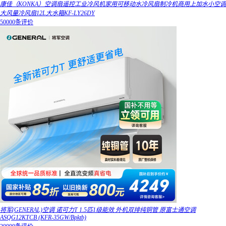
康佳（KONKA）空调扇遥控工业冷风机家用可移动水冷风扇制冷机商用上加水小空调
大风量冷风扇12L大水箱KF-LY26DY
50000条评价
将军(GENERAL)空调 诺可力T 1.5匹1级能效 外机双排纯铜管 原富士通空调
ASQG12KTCB (KFR-35GW/Bpktb)