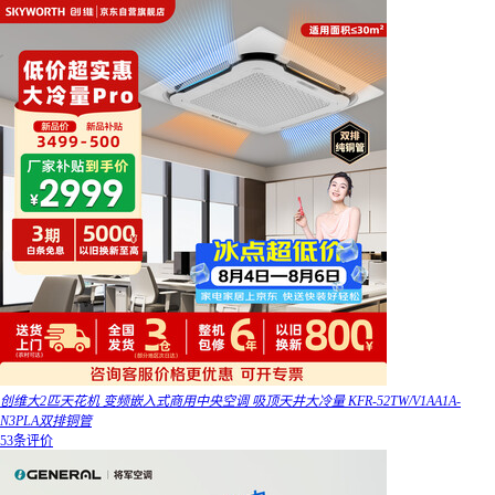
创维大2匹天花机 变频嵌入式商用中央空调 吸顶天井大冷量 KFR-52TW/V1AA1A-
N3PLA双排铜管
53条评价