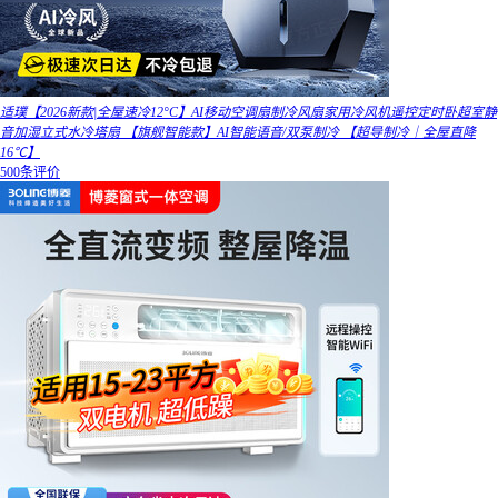
适璞【2026新款|全屋速冷12°C】AI移动空调扇制冷风扇家用冷风机遥控定时卧超室静
音加湿立式水冷塔扇 【旗舰智能款】AI智能语音/双泵制冷 【超导制冷｜全屋直降
16℃】
500条评价