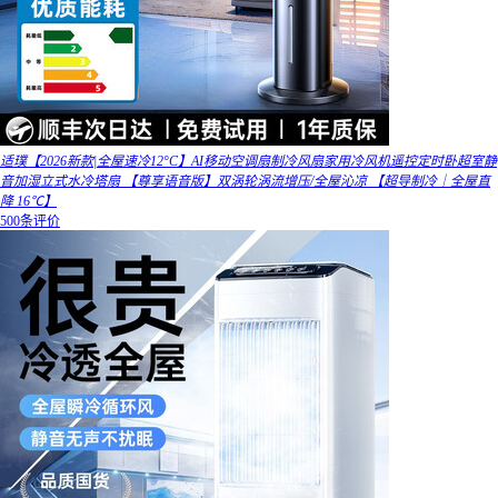
适璞【2026新款|全屋速冷12°C】AI移动空调扇制冷风扇家用冷风机遥控定时卧超室静
音加湿立式水冷塔扇 【尊享语音版】双涡轮涡流增压/全屋沁凉 【超导制冷｜全屋直
降 16℃】
500条评价