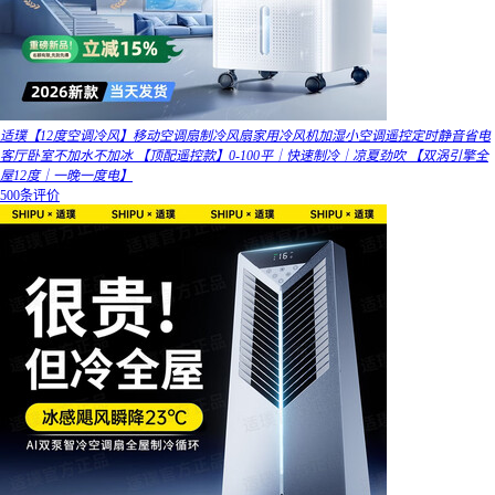
适璞【12度空调冷风】移动空调扇制冷风扇家用冷风机加湿小空调遥控定时静音省电
客厅卧室不加水不加冰 【顶配遥控款】0-100平｜快速制冷｜凉夏劲吹 【双涡引擎全
屋12度｜一晚一度电】
500条评价