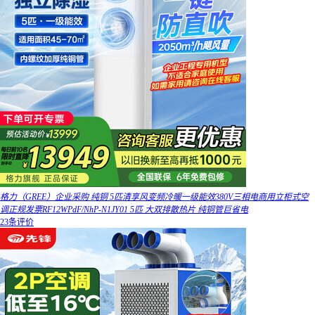
格力（GREE）企业采购 纯铜 5匹清享风变频冷暖一级能效380V三相电商用立柜式空
调正规发票RF12WPdF/NhP-N1JY01 5匹 大双排散热片 纯铜管巨省电
23条评价