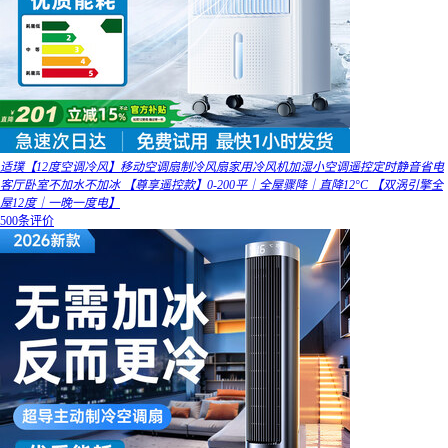
适璞【12度空调冷风】移动空调扇制冷风扇家用冷风机加湿小空调遥控定时静音省电
客厅卧室不加水不加冰 【尊享遥控款】0-200平｜全屋骤降｜直降12°C 【双涡引擎全
屋12度｜一晚一度电】
500条评价