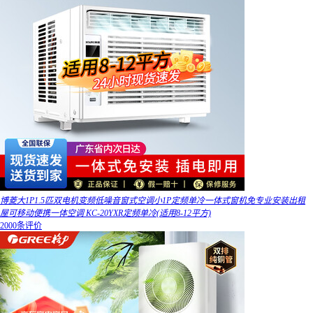
博菱大1P1.5匹双电机变频低噪音窗式空调小1P定频单冷一体式窗机免专业安装出租
屋可移动便携一体空调 KC-20YXR定频单冷(适用8-12平方)
2000条评价