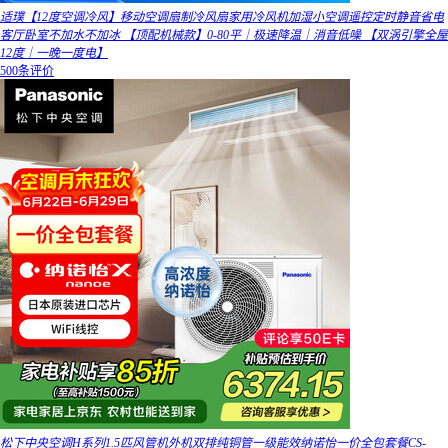
适璞【12度空调冷风】移动空调扇制冷风扇家用冷风机加湿小空调遥控定时静音省电
客厅卧室不加水不加冰 【顶配机械款】0-80平｜极速降温｜消音低噪 【双涡引擎全屋
12度｜一晚一度电】
500条评价
松下中央空调H系列1.5匹风管机外机双排纯铜管一级能效纳诺怡一价全包套餐CS-