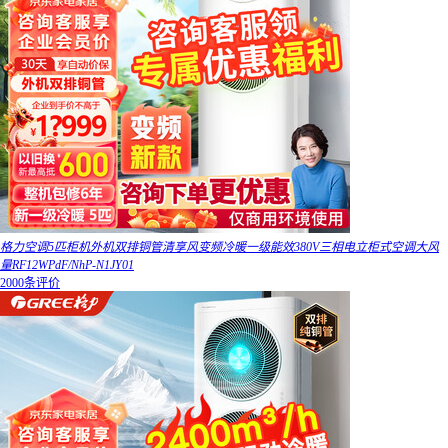
格力空调5匹柜机外机双排铜管清享风变频冷暖一级能效380V三相电立柜式空调大风
量RF12WPdF/NhP-N1JY01
2000条评价