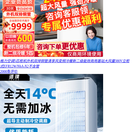
格力空调5匹柜机外机双排铜管清享风变频冷暖新二级能效商用基站大风量380V立柜
式EFR12W/NhA-N2不含管
2000条评价