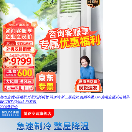
格力空调5匹柜机 外机双排铜管 清凉湾 新三级能效 变频冷暖380V商用立柜式电辅热
RF12WPdQ/NhA-N3JY01
2000条评价