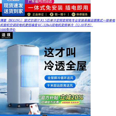
博菱（BOLING）窗式空调1P大1.5匹单冷定频变频免专业安装易搬运便携式一体单电
机窗机空调双电机更低噪音 KC-32BpA双电机变频单冷（12-18平方）
1000条评价