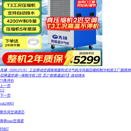
先锋（SINGFUN）工业移动空调商用直吹式冷气机冷风扇压缩机制冷机房工厂厨房岗
位降温空调一体制冷机 2匹【52°耐高温运行】自动排水
73条评价
上一页
1/2
下一页
cuk24003
新乐风空调滤芯
奔奔mini空调滤
PM07