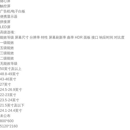
随心屏
触控屏
广告机/电子白板
便携显示器
拼接屏
LED屏
高级选项:
能效等级
屏幕尺寸
分辨率
特性
屏幕刷新率
曲率
HDR
面板
接口
响应时间
对比度
一级能效
五级能效
三级能效
二级能效
无能效等级
50英寸及以上
48.8-49英寸
43-46英寸
27英寸
24.5-26.9英寸
22-23英寸
23.5-24英寸
21.5英寸及以下
24.1-24.4英寸
未公布
800*600
5120*2160