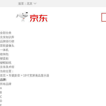
◇
送至：
北京
全部分类
京东知识库
品牌排行榜
普联摄像头
一体机
收纳包
键盘贴
键帽贴纸
京东美术馆
当前位置：
首页
>
车载影音
> 19寸宽屏液晶显示器
品牌:
所有品牌
A
B
C
D
E