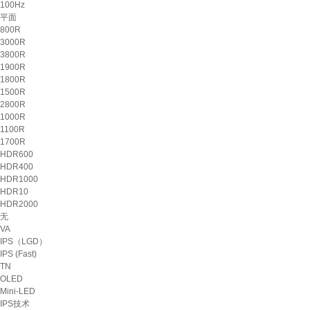
100Hz
平面
800R
3000R
3800R
1900R
1800R
1500R
2800R
1000R
1100R
1700R
HDR600
HDR400
HDR1000
HDR10
HDR2000
无
VA
IPS（LGD）
IPS (Fast)
TN
OLED
Mini-LED
IPS技术