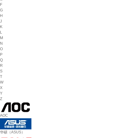
F
G
H
J
K
L
M
N
O
P
Q
R
S
T
W
X
Y
Z
AOC
华硕（ASUS）