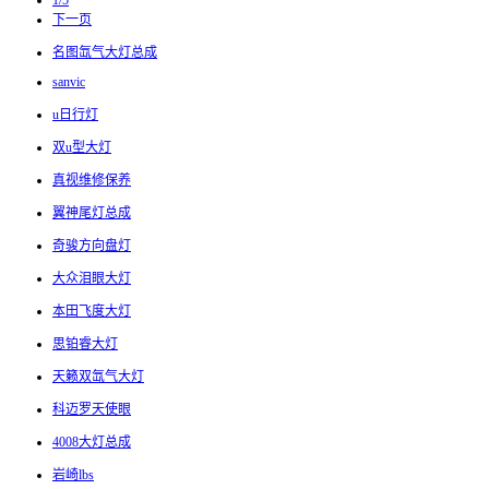
1/5
下一页
名图氙气大灯总成
sanvic
u日行灯
双u型大灯
真视维修保养
翼神尾灯总成
奇骏方向盘灯
大众泪眼大灯
本田飞度大灯
思铂睿大灯
天籁双氙气大灯
科迈罗天使眼
4008大灯总成
岩崎lbs