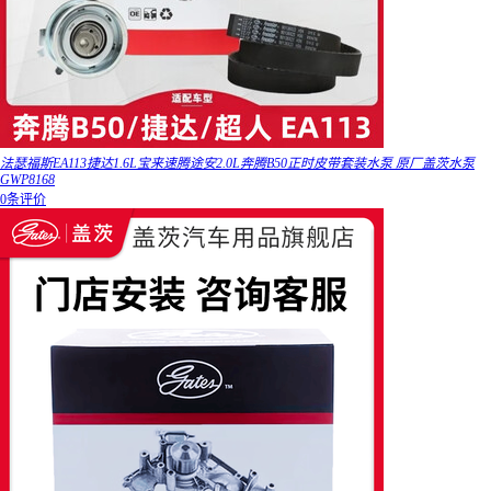
法瑟福斯EA113捷达1.6L宝来速腾途安2.0L奔腾B50正时皮带套装水泵 原厂盖茨水泵
GWP8168
0条评价