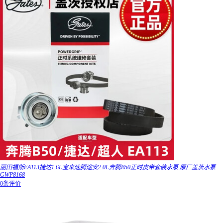
丽田福斯EA113捷达1.6L宝来速腾途安2.0L奔腾B50正时皮带套装水泵 原厂盖茨水泵
GWP8168
0条评价