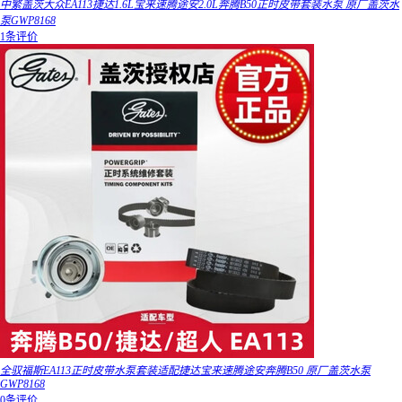
中繁盖茨大众EA113捷达1.6L宝来速腾途安2.0L奔腾B50正时皮带套装水泵 原厂盖茨水
泵GWP8168
1条评价
全驭福斯EA113正时皮带水泵套装适配捷达宝来速腾途安奔腾B50 原厂盖茨水泵
GWP8168
0条评价