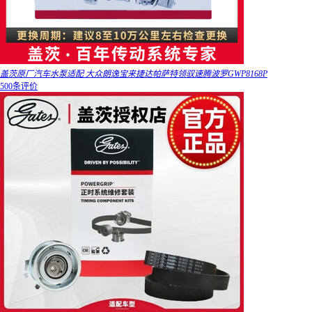
盖茨原厂汽车水泵适配 大众朗逸宝来捷达帕萨特领驭速腾波罗GWP8168P
500条评价