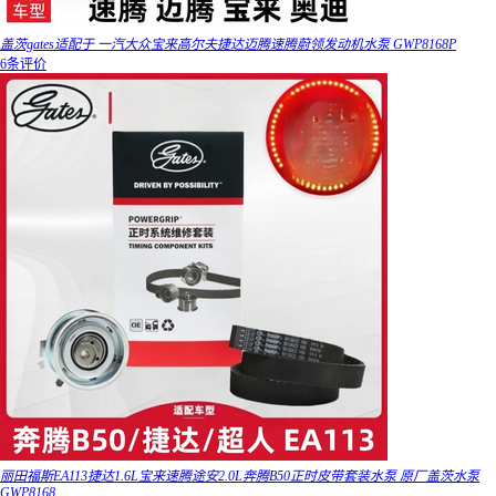
盖茨gates适配于 一汽大众宝来高尔夫捷达迈腾速腾蔚领发动机水泵 GWP8168P
6条评价
丽田福斯EA113捷达1.6L宝来速腾途安2.0L奔腾B50正时皮带套装水泵 原厂盖茨水泵
GWP8168