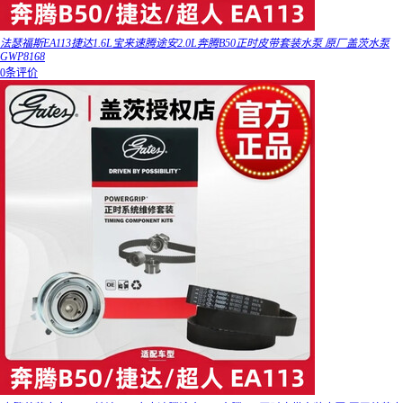
法瑟福斯EA113捷达1.6L宝来速腾途安2.0L奔腾B50正时皮带套装水泵 原厂盖茨水泵
GWP8168
0条评价