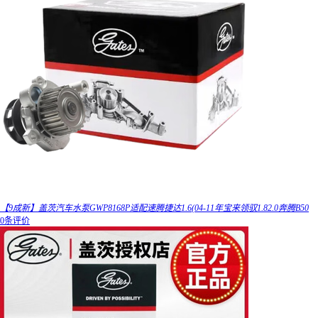
【9成新】盖茨汽车水泵GWP8168P适配速腾捷达1.6(04-11年宝来领驭1.82.0奔腾B50
0条评价