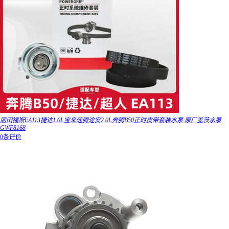
丽田福斯EA113捷达1.6L宝来速腾途安2.0L奔腾B50正时皮带套装水泵 原厂盖茨水泵
GWP8168
0条评价