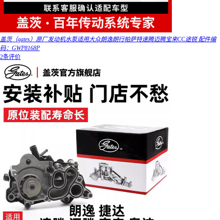
盖茨（gates）原厂发动机水泵适用大众朗逸朗行帕萨特速腾迈腾宝来CC途锐 配件编
码：GWP8168P
2条评价