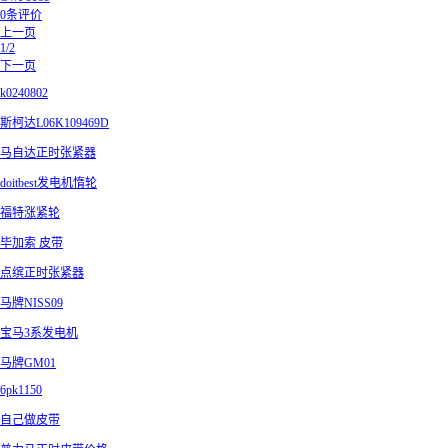
0条评价
上一页
1/2
下一页
k0240802
斯柯达L06K109469D
马自达正时张紧器
doitbest发电机惰轮
福特涨紧轮
毕加索 皮带
点缤正时张紧器
马牌NISS09
宝马3系发电机
马牌GM01
6pk1150
自己做皮带