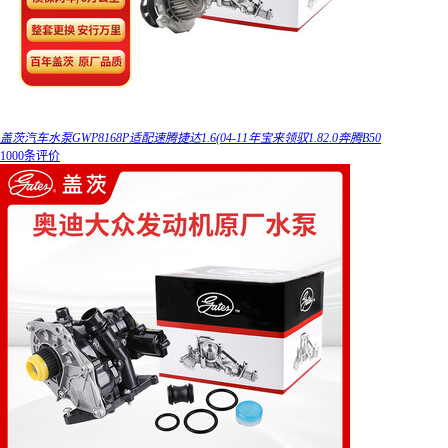
盖茨汽车水泵GWP8168P适配速腾捷达1.6(04-11年宝来领驭1.82.0奔腾B50
1000条评价