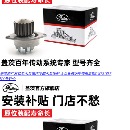
盖茨原厂发动机水泵循环冷却水泵适配 大众桑塔纳甲壳虫夏朗GWP8168P
500条评价