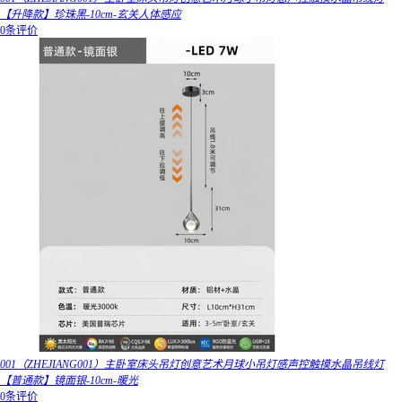
【升降款】珍珠黑-10cm-玄关人体感应
0条评价
001（ZHEJIANG001）主卧室床头吊灯创意艺术月球小吊灯感声控触摸水晶吊线灯
【普通款】镜面银-10cm-暖光
0条评价