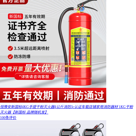
恒豫安新国标4KG手提干粉灭火器4公斤消防3c认证车载店铺家用消防器材 1KG干粉
灭火器【新国标 品牌随机发】
100条评价