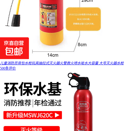
儿童消防员背包水枪玩具抽拉式灭火器火警救火喷水呲水大容量 大号灭火器水枪
500条评价