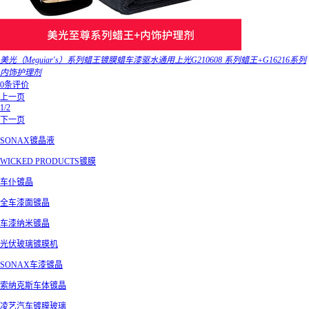
美光（Meguiar's）系列蜡王镀膜蜡车漆驱水通用上光G210608 系列蜡王+G16216系列
内饰护理剂
0条评价
上一页
1/2
下一页
SONAX镀晶液
WICKED PRODUCTS镀膜
车仆镀晶
全车漆面镀晶
车漆纳米镀晶
光伏玻璃镀膜机
SONAX车漆镀晶
索纳克斯车体镀晶
凌艺汽车镀膜玻璃