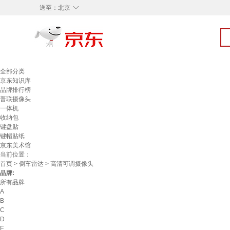
◇
送至：
北京
全部分类
京东知识库
品牌排行榜
普联摄像头
一体机
收纳包
键盘贴
键帽贴纸
京东美术馆
当前位置：
首页
>
倒车雷达
> 高清可调摄像头
品牌:
所有品牌
A
B
C
D
E