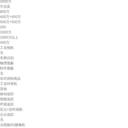
3000万
不涉及
800万
400万+400万
500万+500万
200
1600万
1000万以上
400万
工业相机
无
车牌识别
物理遮蔽
软件遮蔽
无
非对讲机商品
工业对讲机
其他
移动追踪
智能追踪
声源追踪
定点+定时巡航
云台追踪
无
太阳能4G摄像机