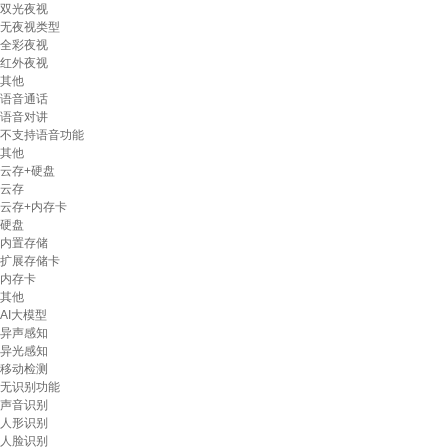
双光夜视
无夜视类型
全彩夜视
红外夜视
其他
语音通话
语音对讲
不支持语音功能
其他
云存+硬盘
云存
云存+内存卡
硬盘
内置存储
扩展存储卡
内存卡
其他
AI大模型
异声感知
异光感知
移动检测
无识别功能
声音识别
人形识别
人脸识别