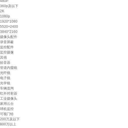
480P
360p及以下
2K
1080p
1920*1080
5520×2400
3840*2160
摄像头配件
录音屏蔽
监控配件
监控摄像
其他
拾音器
管道内窥镜
光纤镜
电子镜
光学镜
车辆道闸
红外对射器
工业摄像头
家用云台
球机监控
可视门铃
200万及以下
800万以上