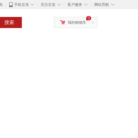
◇
◇
◇
◇
购
手机京东
关注京东
客户服务
网站导航
0
搜索
我的购物车
>