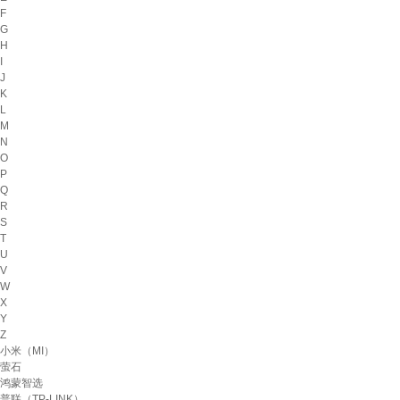
F
G
H
I
J
K
L
M
N
O
P
Q
R
S
T
U
V
W
X
Y
Z
小米（MI）
萤石
鸿蒙智选
普联（TP-LINK）