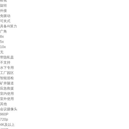
夜视
旋转
外接
免驱动
可夹式
具备AI算力
广角
8x
5x
10x
无
带隐私盖
不支持
水下专用
工厂园区
智能巡检
矿井隧道
应急救援
室内使用
室外使用
其他
会议摄像头
960P
720p
4K及以上