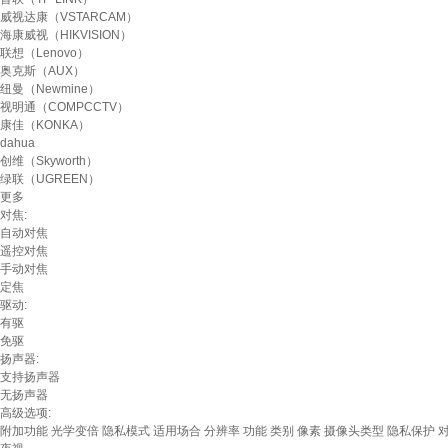
威视达康（VSTARCAM）
海康威视（HIKVISION）
联想（Lenovo）
奥克斯（AUX）
纽曼（Newmine）
视明通（COMPCCTV）
康佳（KONKA）
dahua
创维（Skyworth）
绿联（UGREEN）
更多
对焦:
自动对焦
遥控对焦
手动对焦
定焦
驱动:
有驱
免驱
扬声器:
支持扬声器
无扬声器
高级选项:
附加功能
光学变倍
隐私模式
适用场合
分辨率
功能
类别
像素
摄像头类型
隐私保护