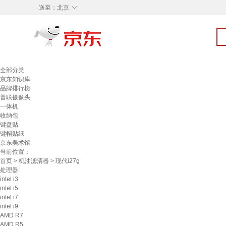
◇
送至：
北京
全部分类
京东知识库
品牌排行榜
普联摄像头
一体机
收纳包
键盘贴
键帽贴纸
京东美术馆
当前位置：
首页
>
机油滤清器
> 现代i27g
处理器:
intel i3
intel i5
intel i7
intel i9
AMD R7
AMD R5