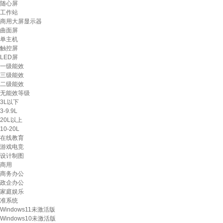
随心屏
工作站
商用大屏显示器
曲面屏
单主机
触控屏
LED屏
一级能效
三级能效
二级能效
无能效等级
3L以下
3-9.9L
20L以上
10-20L
在线教育
游戏电竞
设计制图
商用
商务办公
政企办公
家庭娱乐
准系统
Windows11未激活版
Windows10未激活版