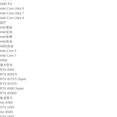
AMD R3
intel Core Ultra 5
intel Core Ultra 7
intel Core Ultra 9
国产
intel赛扬
intel至强
intel奔腾
intel其他
AMD其他
Intel Core 5
intel Core 7
ARM
显卡型号:
RTX 4060
RTX 4060TI
RTX 4070Ti Super
RTX 4070Ti
RTX 4080 Super
RTX 4090D
集成显卡
Arc A380
GTX 1660
Arc B580
GTX 1650