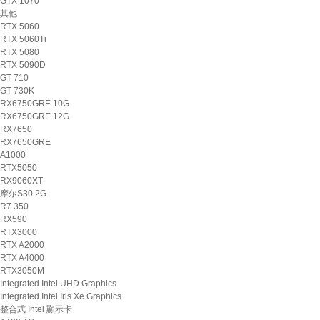
GTX 1070
其他
RTX 5060
RTX 5060Ti
RTX 5080
RTX 5090D
GT 710
GT 730K
RX6750GRE 10G
RX6750GRE 12G
RX7650
RX7650GRE
A1000
RTX5050
RX9060XT
摩尔S30 2G
R7 350
RX590
RTX3000
RTX A2000
RTX A4000
RTX3050M
Integrated Intel UHD Graphics
Integrated Intel Iris Xe Graphics
整合式 Intel 顯示卡