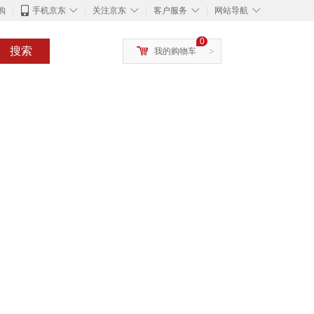
◇
◇
◇
◇
购
手机京东
关注京东
客户服务
网站导航
0
搜索
我的购物车
>