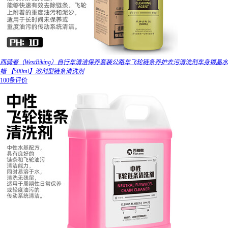
西骑者（WestBiking）自行车清洁保养套装公路车飞轮链条养护去污清洗剂车身镀晶水
蜡 【500ml】溶剂型链条清洗剂
100条评价