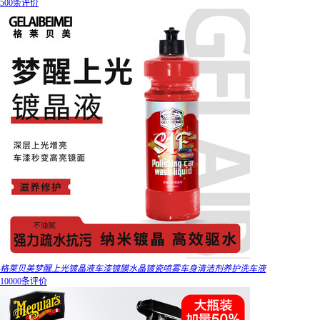
500条评价
格莱贝美梦醒上光镀晶液车漆镀膜水晶镀瓷喷雾车身清洁剂养护洗车液
10000条评价