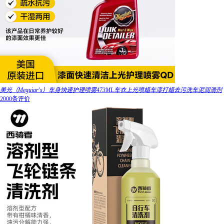
美光（Meguiar's）车身快速护理喷雾473ML车衣上光喷蜡车漆打蜡去污洗车泥润滑剂
2000条评价