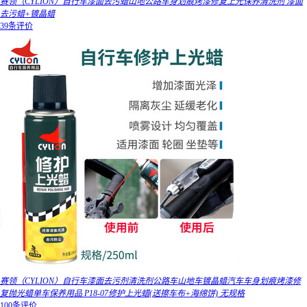
赛领（CYLION）自行车漆面去污蜡山地公路车身划痕烤漆修复上光保养清洗剂 漆面
去污蜡+镀晶蜡
39条评价
赛领（CYLION）自行车漆面去污剂清洗剂公路车山地车镀晶蜡汽车车身划痕烤漆修
复抛光蜡单车保养用品 P18-07修护上光蜡(送擦车布+海绵饼) 无规格
100条评价