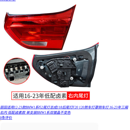
丽田适用12-23款BMW1系f52尾灯总成118后尾灯F20 120煞车灯罩倒车灯 16-23年三厢
右内 低配卤素款 单支装BMW1系双镀晶不变色
0条评价