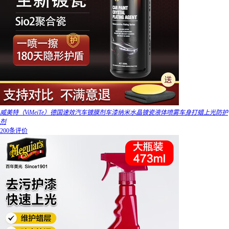
威美特（ViMeiTe）德国速效汽车镀膜剂车漆纳米水晶镀瓷液体喷雾车身打蜡上光防护
剂
200条评价