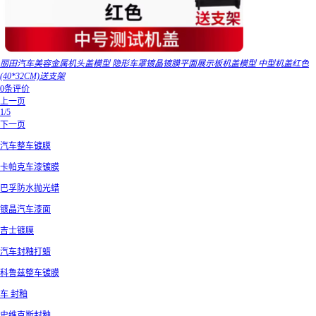
丽田汽车美容金属机头盖模型 隐形车罩镀晶镀膜平面展示板机盖模型 中型机盖红色
(40*32CM)送支架
0条评价
上一页
1/5
下一页
汽车整车镀膜
卡帕克车漆镀膜
巴孚防水抛光蜡
镀晶汽车漆面
吉士镀膜
汽车封釉打蜡
科鲁兹整车镀膜
车 封釉
史维克斯封釉