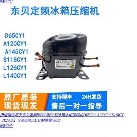
0条评价
接运猫适用于东贝定频R600A制冷剂冰箱冰柜压缩机D65CY1 A120CY1 S118CY
【R290A】全新K480CU1(制冷量48017
0条评价