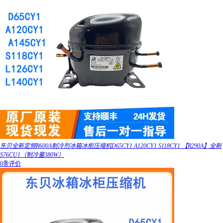
东贝全新定频R600A制冷剂冰箱冰柜压缩机D65CY1 A120CY1 S118CY1 【R290A】全新
S76CU1（制冷量380W）
0条评价