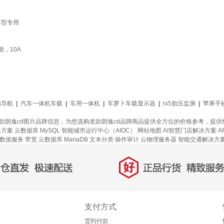
车型专用
，10A
驰导航
|
汽车一体机车载
|
车用一体机
|
车萝卜车载显示器
|
rx5胎压监测
|
苹果手
老款朗逸cd图片品牌信息，为您选购老款朗逸cd品牌商品提供全方位的价格参考，提
决方案
云数据库 MySQL
智能城市运行中心（AIOC）
网站地图
AI智慧门店解决方案
A
数据服务
带宽
云数据库 MariaDB
文本分类
操作审计
云物理服务器
智能交通解决方
好
直发，极速配送
正品行货，精致服务
支付方式
货到付款