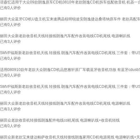
语森忆适用于大众09款朗逸原车CD机0810年老款朗逸CD机拆车低配收音机 机器
已有
0
人评价
丽田大众蓝牙CD机U盘主机宝来速腾晶锐明锐途安朗逸捷达桑塔纳原车件 老款高配
已有
0
人评价
丽田大众新老款收音机天线转接线朗逸汽车配件改装电线CD机尾线 电源喇叭线
已有
3
人评价
SMVP福斯新老款收音机天线 转接线 朗逸汽车配件改装电线CD机尾线 三件套：带U
已有
0
人评价
适用080910款年老款大众朗逸CD机品悠雅轩原厂车载蓝牙收音机功放 有蓝牙cdusbS
已有
0
人评价
SMVP福斯新老款收音机天线 转接线 朗逸汽车配件改装电线CD机尾线 三件套：带U
已有
0
人评价
丽田大众新老款收音机天线转接线朗逸汽车配件改装电线CD机尾线 电源喇叭线
已有
3
人评价
丽田众老款收音机转接线朗逸配件电线cd机尾线 电源喇叭线+收音机转线
已有
0
人评价
丽田众新老款宝来捷达帕萨收音机天线转接线朗逸家用CD机电源尾线 电源喇叭线+天