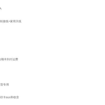
A
转接线+家用天线
一台顺丰到付运费
车型专用
D卡aux和收音