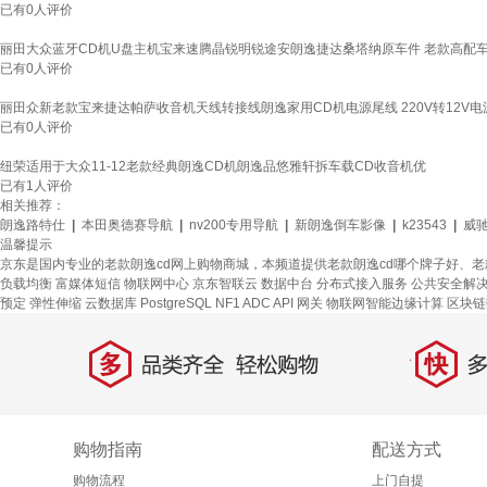
已有
0
人评价
丽田大众蓝牙CD机U盘主机宝来速腾晶锐明锐途安朗逸捷达桑塔纳原车件 老款高配
已有
0
人评价
丽田众新老款宝来捷达帕萨收音机天线转接线朗逸家用CD机电源尾线 220V转12V电源
已有
0
人评价
纽荣适用于大众11-12老款经典朗逸CD机朗逸品悠雅轩拆车载CD收音机优
已有
1
人评价
相关推荐：
朗逸路特仕
|
本田奥德赛导航
|
nv200专用导航
|
新朗逸倒车影像
|
k23543
|
威
温馨提示
京东是国内专业的老款朗逸cd网上购物商城，本频道提供老款朗逸cd哪个牌子好、
负载均衡
富媒体短信
物联网中心
京东智联云
数据中台
分布式接入服务
公共安全解
预定
弹性伸缩
云数据库 PostgreSQL
NF1 ADC
API 网关
物联网智能边缘计算
区块链
多
快
品类齐全，轻松购物
多仓
购物指南
配送方式
购物流程
上门自提