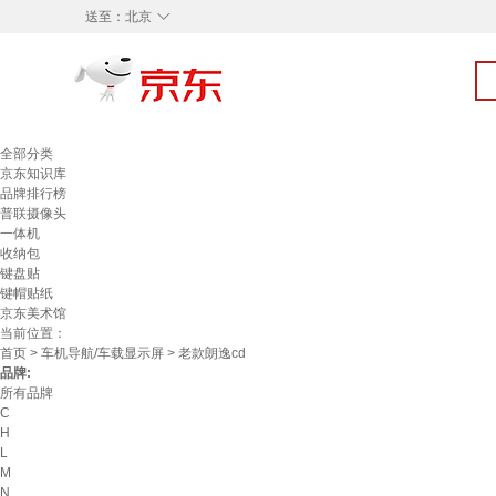
◇
送至：
北京
全部分类
京东知识库
品牌排行榜
普联摄像头
一体机
收纳包
键盘贴
键帽贴纸
京东美术馆
当前位置：
首页
>
车机导航/车载显示屏
> 老款朗逸cd
品牌:
所有品牌
C
H
L
M
N