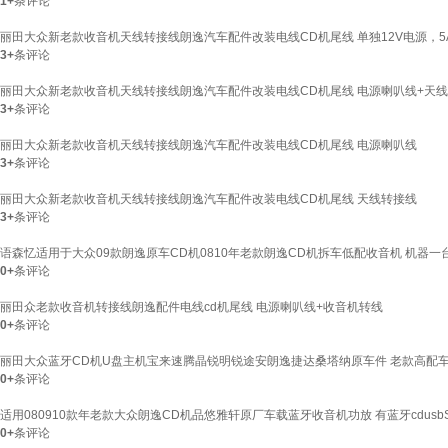
1+
条评论
丽田大众新老款收音机天线转接线朗逸汽车配件改装电线CD机尾线 单独12V电源，5
3+
条评论
丽田大众新老款收音机天线转接线朗逸汽车配件改装电线CD机尾线 电源喇叭线+天线
3+
条评论
丽田大众新老款收音机天线转接线朗逸汽车配件改装电线CD机尾线 电源喇叭线
3+
条评论
丽田大众新老款收音机天线转接线朗逸汽车配件改装电线CD机尾线 天线转接线
3+
条评论
语森忆适用于大众09款朗逸原车CD机0810年老款朗逸CD机拆车低配收音机 机器
0+
条评论
丽田众老款收音机转接线朗逸配件电线cd机尾线 电源喇叭线+收音机转线
0+
条评论
丽田大众蓝牙CD机U盘主机宝来速腾晶锐明锐途安朗逸捷达桑塔纳原车件 老款高配
0+
条评论
适用080910款年老款大众朗逸CD机品悠雅轩原厂车载蓝牙收音机功放 有蓝牙cdusbS
0+
条评论