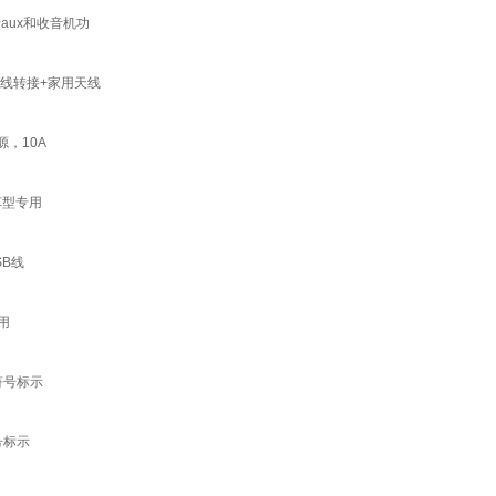
aux和收音机功
线转接+家用天线
，10A
车型专用
SB线
用
符号标示
号标示