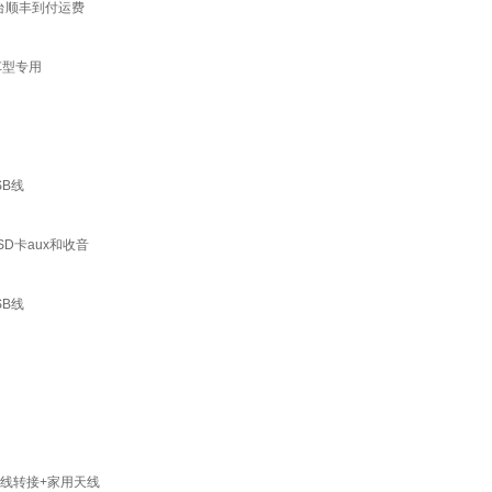
一台顺丰到付运费
车型专用
SB线
D卡aux和收音
SB线
线转接+家用天线