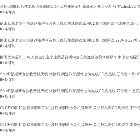
适用080910款年老款大众朗逸CD机品悠雅轩原厂车载蓝牙收音机功放 有cdusbSD卡
0+
条评论
丽田众新老款宝来捷达帕萨收音机天线转接线朗逸家用CD机电源尾线 电源喇叭线+天
0+
条评论
丽田众新老款宝来捷达帕萨收音机天线转接线朗逸家用CD机电源尾线 220V转12V电源
0+
条评论
丽田大众蓝牙CD机U盘主机宝来速腾晶锐明锐途安朗逸捷达桑塔纳原车件 老款高配
0+
条评论
SMVP福斯新老款收音机天线 转接线 朗逸汽车配件改装电线CD机尾线 三件套：带U
0+
条评论
SMVP福斯新老款收音机天线 转接线 朗逸汽车配件改装电线CD机尾线 四件套：改家
0+
条评论
CLCEY08-12款福斯朗逸CD机按钮老朗逸收音机音量开 关品轩品雅CD机旋钮 不带
0+
条评论
CLCEY08-12款福斯朗逸CD机按钮老朗逸收音机音量开 关品轩品雅CD机旋钮 带符
0+
条评论