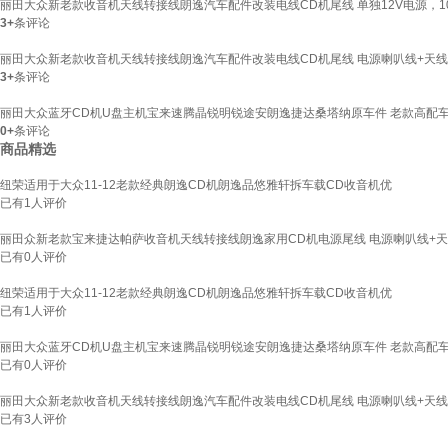
丽田大众新老款收音机天线转接线朗逸汽车配件改装电线CD机尾线 单独12V电源，1
3+
条评论
丽田大众新老款收音机天线转接线朗逸汽车配件改装电线CD机尾线 电源喇叭线+天
3+
条评论
丽田大众蓝牙CD机U盘主机宝来速腾晶锐明锐途安朗逸捷达桑塔纳原车件 老款高配
0+
条评论
商品精选
纽荣适用于大众11-12老款经典朗逸CD机朗逸品悠雅轩拆车载CD收音机优
已有
1
人评价
丽田众新老款宝来捷达帕萨收音机天线转接线朗逸家用CD机电源尾线 电源喇叭线+天
已有
0
人评价
纽荣适用于大众11-12老款经典朗逸CD机朗逸品悠雅轩拆车载CD收音机优
已有
1
人评价
丽田大众蓝牙CD机U盘主机宝来速腾晶锐明锐途安朗逸捷达桑塔纳原车件 老款高配
已有
0
人评价
丽田大众新老款收音机天线转接线朗逸汽车配件改装电线CD机尾线 电源喇叭线+天
已有
3
人评价