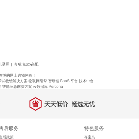
机录屏
|
奇瑞瑞虎5高配
供愉悦的网上购物体验！
R试妆镜解决方案
物联网引擎
智臻链 BaaS 平台
技术中台
案
智能应急解决方案
云数据库 Percona
省
天天低价，畅选无忧
售后服务
特色服务
售后政策
夺宝岛