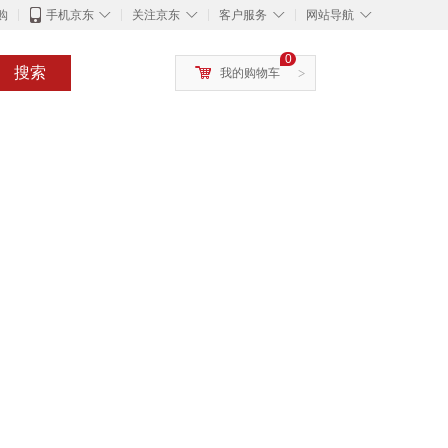
◇
◇
◇
◇
购
手机京东
关注京东
客户服务
网站导航
0
搜索
我的购物车
>