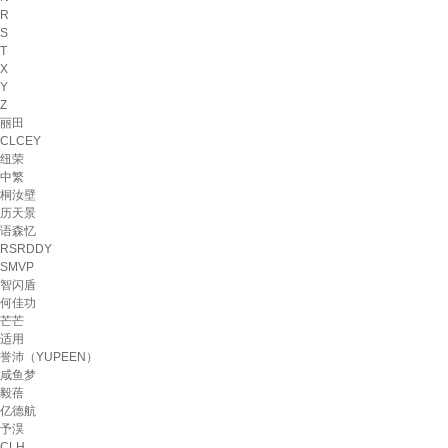
R
S
T
X
Y
Z
丽田
CLCEY
纽荣
中繁
桐汝壁
历天景
语森忆
RSRDDY
SMVP
智闪盾
何佳功
芒芒
适用
誉沛（YUPEEN）
咸鱼梦
毅蓓
亿德航
予淏
CLH