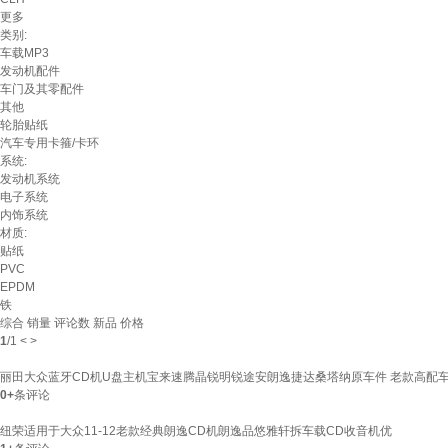
更多
类别:
车载MP3
发动机配件
车门及其零配件
其他
轮胎贴纸
汽车专用卡箍/卡环
系统:
发动机系统
电子系统
内饰系统
材质:
贴纸
PVC
EPDM
铁
综合
销量
评论数
新品
价格
1
/
1
<
>
丽田大众蓝牙CD机U盘主机宝来速腾晶锐明锐途安朗逸捷达桑塔纳原车件 老款高配
0+
条评论
纽荣适用于大众11-12老款经典朗逸CD机朗逸品悠雅轩拆车载CD收音机优