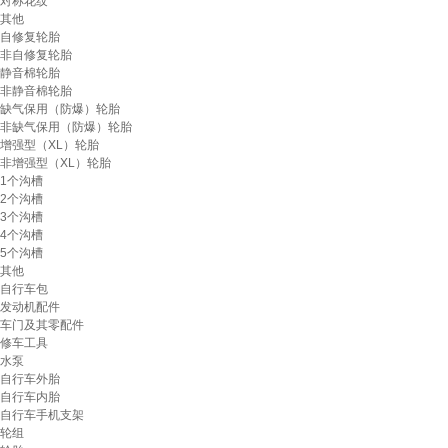
对称花纹
其他
自修复轮胎
非自修复轮胎
静音棉轮胎
非静音棉轮胎
缺气保用（防爆）轮胎
非缺气保用（防爆）轮胎
增强型（XL）轮胎
非增强型（XL）轮胎
1个沟槽
2个沟槽
3个沟槽
4个沟槽
5个沟槽
其他
自行车包
发动机配件
车门及其零配件
修车工具
水泵
自行车外胎
自行车内胎
自行车手机支架
轮组