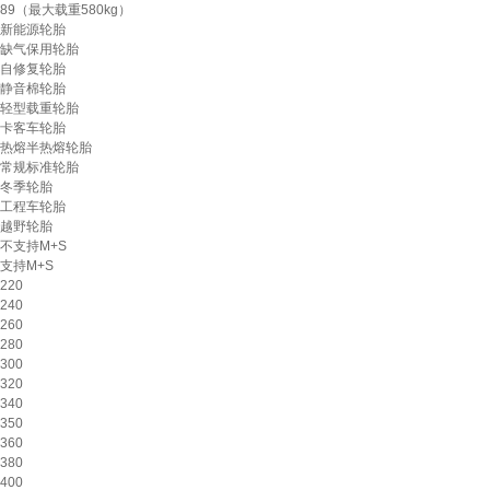
89（最大载重580kg）
新能源轮胎
缺气保用轮胎
自修复轮胎
静音棉轮胎
轻型载重轮胎
卡客车轮胎
热熔半热熔轮胎
常规标准轮胎
冬季轮胎
工程车轮胎
越野轮胎
不支持M+S
支持M+S
220
240
260
280
300
320
340
350
360
380
400