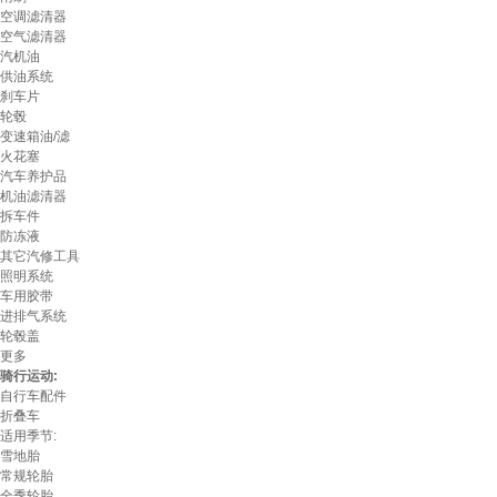
空调滤清器
空气滤清器
汽机油
供油系统
刹车片
轮毂
变速箱油/滤
火花塞
汽车养护品
机油滤清器
拆车件
防冻液
其它汽修工具
照明系统
车用胶带
进排气系统
轮毂盖
更多
骑行运动:
自行车配件
折叠车
适用季节:
雪地胎
常规轮胎
全季轮胎