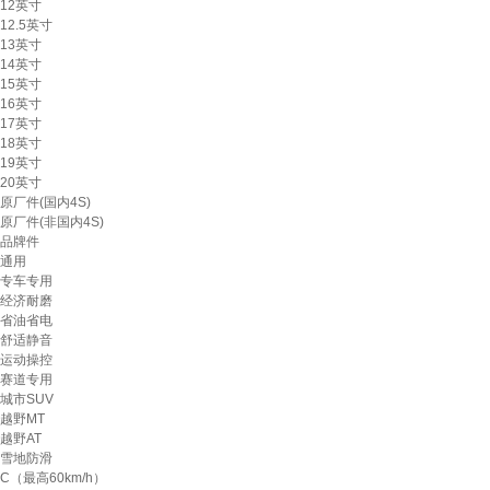
12英寸
12.5英寸
13英寸
14英寸
15英寸
16英寸
17英寸
18英寸
19英寸
20英寸
原厂件(国内4S)
原厂件(非国内4S)
品牌件
通用
专车专用
经济耐磨
省油省电
舒适静音
运动操控
赛道专用
城市SUV
越野MT
越野AT
雪地防滑
C（最高60km/h）