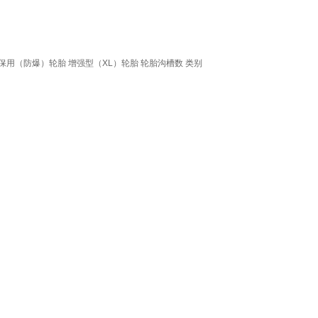
保用（防爆）轮胎
增强型（XL）轮胎
轮胎沟槽数
类别