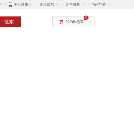
◇
◇
◇
◇
购
手机京东
关注京东
客户服务
网站导航
0
搜索
我的购物车
>