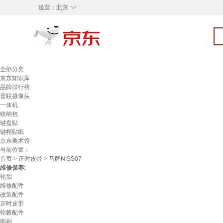
◇
送至：
北京
全部分类
京东知识库
品牌排行榜
普联摄像头
一体机
收纳包
键盘贴
键帽贴纸
京东美术馆
当前位置：
首页
>
正时皮带
> 马牌NISS07
维修保养:
轮胎
维修配件
改装配件
正时皮带
轮毂配件
雨刷