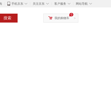
◇
◇
◇
◇
购
手机京东
关注京东
客户服务
网站导航
0
搜索
我的购物车
>