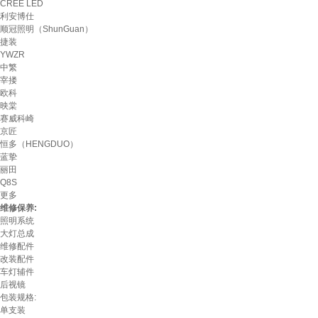
CREE LED
利安博仕
顺冠照明（ShunGuan）
捷装
YWZR
中繁
宰搂
欧科
映棠
赛威科崎
京匠
恒多（HENGDUO）
蓝挚
丽田
Q8S
更多
维修保养:
照明系统
大灯总成
维修配件
改装配件
车灯辅件
后视镜
包装规格:
单支装