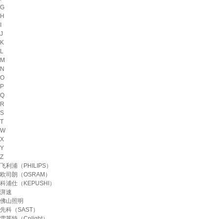
G
H
I
J
K
L
M
N
O
P
Q
R
S
T
W
X
Y
Z
飞利浦（PHILIPS）
欧司朗（OSRAM）
科浦仕（KEPUSHI）
湃速
佛山照明
先科（SAST）
雪莱特（Cnlight）