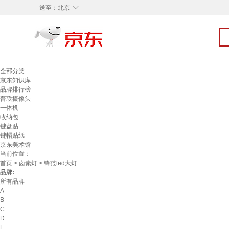
◇
送至：
北京
全部分类
京东知识库
品牌排行榜
普联摄像头
一体机
收纳包
键盘贴
键帽贴纸
京东美术馆
当前位置：
首页
>
卤素灯
> 锋范led大灯
品牌:
所有品牌
A
B
C
D
F