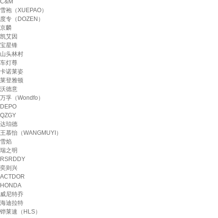
C&M
雪袍（XUEPAO）
度专（DOZEN）
京麟
凯艾因
宝星锋
山头林村
车灯尊
卡诺莱姿
莱登雅顿
沃德意
万孚（Wondfo）
DEPO
QZGY
达珀德
王慕怡（WANGMUYI）
雪焰
瑞之明
RSRDDY
奕则兴
ACTDOR
HONDA
威尼特乔
海迪拉特
铧莱速（HLS）