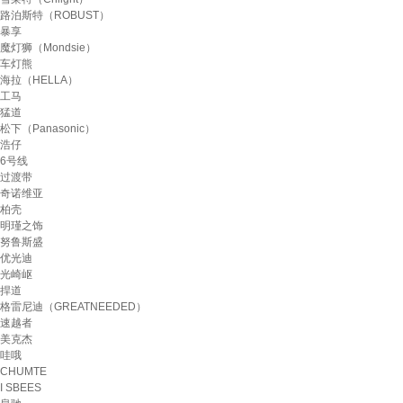
路泊斯特（ROBUST）
暴享
魔灯狮（Mondsie）
车灯熊
海拉（HELLA）
工马
猛道
松下（Panasonic）
浩仔
6号线
过渡带
奇诺维亚
柏壳
明瑾之饰
努鲁斯盛
优光迪
光崎岖
捍道
格雷尼迪（GREATNEEDED）
速越者
美克杰
哇哦
CHUMTE
I SBEES