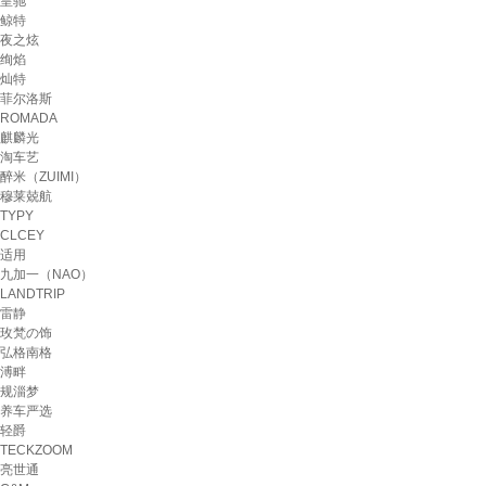
皇驰
鲸特
夜之炫
绚焰
灿特
菲尔洛斯
ROMADA
麒麟光
淘车艺
醉米（ZUIMI）
穆莱兢航
TYPY
CLCEY
适用
九加一（NAO）
LANDTRIP
雷静
玫梵の饰
弘格南格
溥畔
规淄梦
养车严选
轻爵
TECKZOOM
亮世通