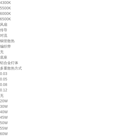
4300K
5500K
6000K
6500K
风扇
传导
对流
铜管散热
编织带
无
底座
铝合金灯体
多重散热方式
0.03
0.05
0.08
0.12
无
20W
30W
40W
45W
50W
55W
60W