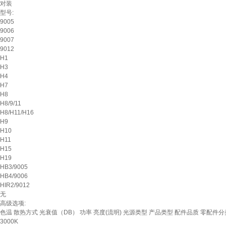
对装
型号:
9005
9006
9007
9012
H1
H3
H4
H7
H8
H8/9/11
H8/H11/H16
H9
H10
H11
H15
H19
HB3/9005
HB4/9006
HIR2/9012
无
高级选项:
色温
散热方式
光衰值（DB）
功率
亮度(流明)
光源类型
产品类型
配件品质
零配件分
3000K