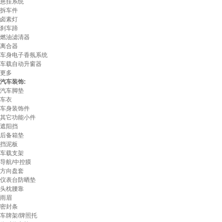
悬挂系统
拆车件
卤素灯
刹车蹄
燃油滤清器
离合器
车身电子香氛系统
车载自动升窗器
更多
汽车装饰:
汽车脚垫
车衣
车身装饰件
其它功能小件
遮阳挡
后备箱垫
挡泥板
车载支架
导航/中控膜
方向盘套
仪表台防晒垫
头枕腰靠
雨眉
密封条
车牌架/牌照托