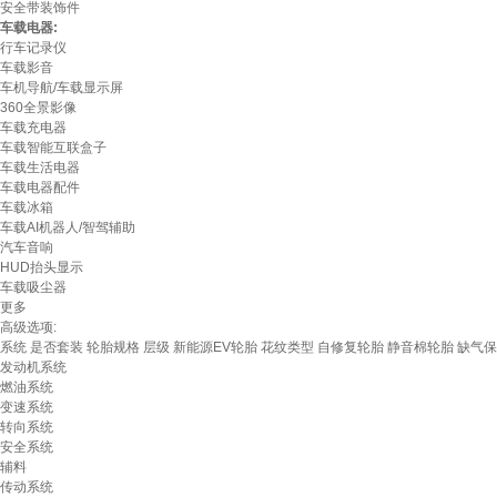
安全带装饰件
车载电器:
行车记录仪
车载影音
车机导航/车载显示屏
360全景影像
车载充电器
车载智能互联盒子
车载生活电器
车载电器配件
车载冰箱
车载AI机器人/智驾辅助
汽车音响
HUD抬头显示
车载吸尘器
更多
高级选项:
系统
是否套装
轮胎规格
层级
新能源EV轮胎
花纹类型
自修复轮胎
静音棉轮胎
缺气保
发动机系统
燃油系统
变速系统
转向系统
安全系统
辅料
传动系统