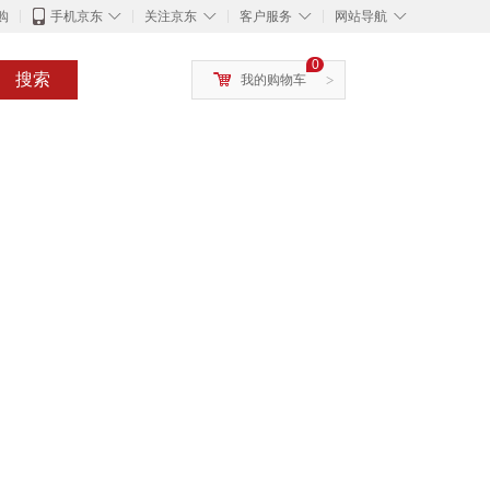
◇
◇
◇
◇
购
手机京东
关注京东
客户服务
网站导航
0
搜索
我的购物车
>