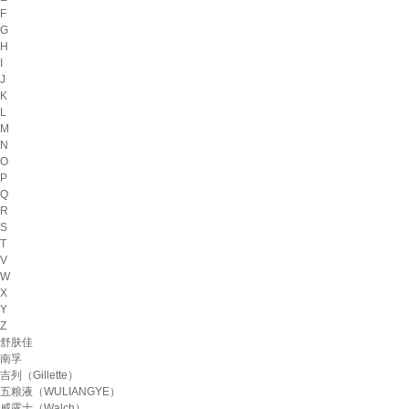
F
G
H
I
J
K
L
M
N
O
P
Q
R
S
T
V
W
X
Y
Z
舒肤佳
南孚
吉列（Gillette）
五粮液（WULIANGYE）
威露士（Walch）