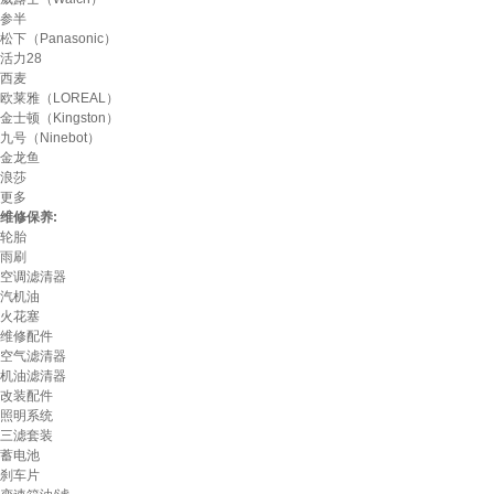
参半
松下（Panasonic）
活力28
西麦
欧莱雅（LOREAL）
金士顿（Kingston）
九号（Ninebot）
金龙鱼
浪莎
更多
维修保养:
轮胎
雨刷
空调滤清器
汽机油
火花塞
维修配件
空气滤清器
机油滤清器
改装配件
照明系统
三滤套装
蓄电池
刹车片