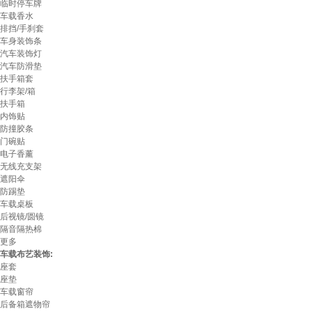
临时停车牌
车载香水
排挡/手刹套
车身装饰条
汽车装饰灯
汽车防滑垫
扶手箱套
行李架/箱
扶手箱
内饰贴
防撞胶条
门碗贴
电子香薰
无线充支架
遮阳伞
防踢垫
车载桌板
后视镜/圆镜
隔音隔热棉
更多
车载布艺装饰:
座套
座垫
车载窗帘
后备箱遮物帘