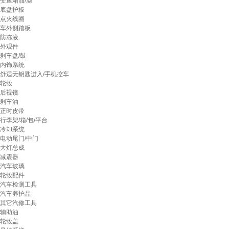
变速箱油/滤
底盘护板
点火线圈
车外侧踏板
防冻液
外观件
刹车盘/鼓
内饰系统
舒适无钥匙进入/手机控车
轮毂
后视镜
刹车油
正时皮带
行李架/箱/包/平台
冷却系统
电动尾门/中门
大灯总成
减震器
汽车玻璃
轮毂配件
汽车检测工具
汽车养护品
其它汽修工具
辅助油
轮毂盖