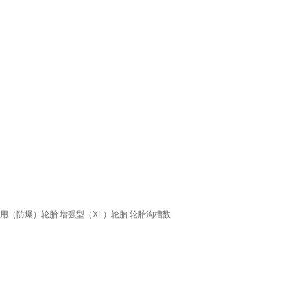
用（防爆）轮胎
增强型（XL）轮胎
轮胎沟槽数