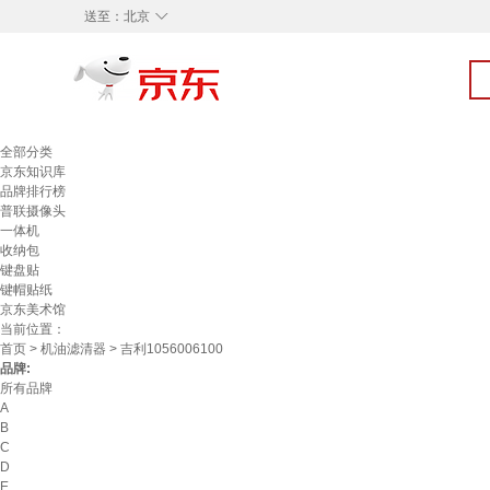
◇
送至：
北京
全部分类
京东知识库
品牌排行榜
普联摄像头
一体机
收纳包
键盘贴
键帽贴纸
京东美术馆
当前位置：
首页
>
机油滤清器
> 吉利1056006100
品牌:
所有品牌
A
B
C
D
E