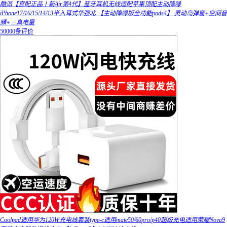
酷派【官配正品丨新Air第4代】蓝牙耳机无线适配苹果顶配主动降噪
iPhone17/16/15/14/13半入耳式华强北 【主动降噪版全功能pods4】 灵动岛弹窗+空间音
頻+三真电量
50000条评价
Coolpad适用华为120W充电线套装type-c适用mate50/60pro/p40超级充电适用荣耀Nova9