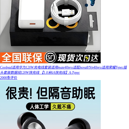
Coolpad适用华为120W充电线套装适用mate40pro适配nova8/9/p40pro适用荣耀Typec插
头套装数据线120W快充线 【1.0米6A快充线】A-Typec
2000条评价