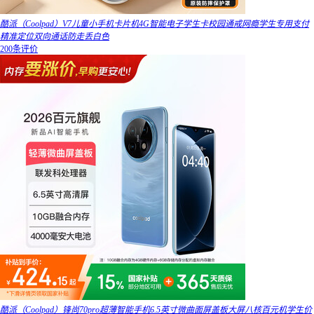
酷派（Coolpad）V7儿童小手机卡片机4G智能电子学生卡校园通戒网瘾学生专用支付
精准定位双向通话防走丢白色
200条评价
酷派（Coolpad）锋尚70pro超薄智能手机6.5英寸微曲面屏盖板大屏八核百元机学生价