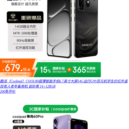
酷派（Coolpad）COOL80超薄智能手机6.7英寸大屏14G运行G99百元机学生价红外遥
控老人老年备用机 岩砂黑 14+128GB
200条评价