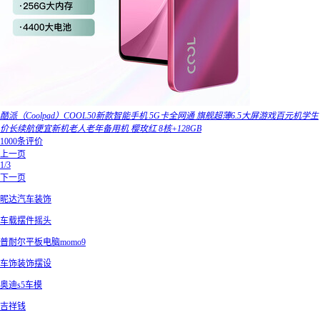
酷派（Coolpad）COOL50新款智能手机 5G卡全网通 旗舰超薄6.5大屏游戏百元机学生
价长续航便宜新机老人老年备用机 樱玫红 8核+128GB
1000条评价
上一页
1/3
下一页
昵达汽车装饰
车载摆件摇头
普耐尔平板电脑momo9
车饰装饰摆设
奥迪s5车模
吉祥钱