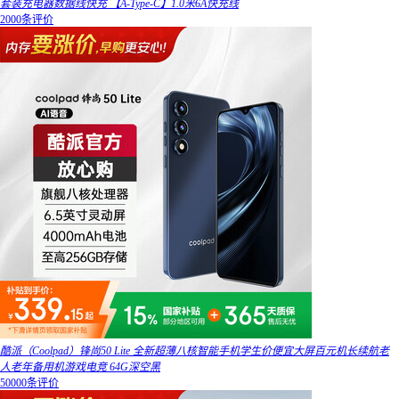
套装充电器数据线快充 【A-Type-C】1.0米6A快充线
2000条评价
酷派（Coolpad）锋尚50 Lite 全新超薄八核智能手机学生价便宜大屏百元机长续航老
人老年备用机游戏电竞 64G深空黑
50000条评价