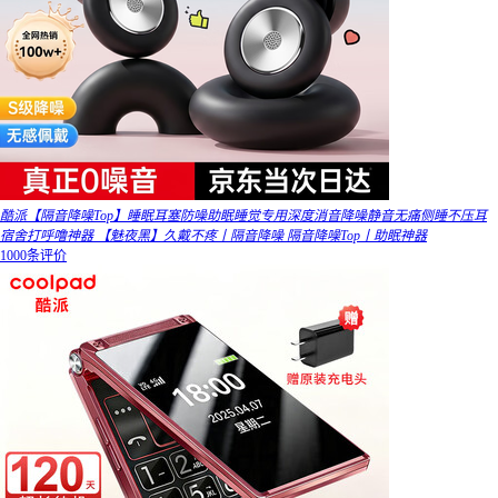
酷派【隔音降噪Top】睡眠耳塞防噪助眠睡觉专用深度消音降噪静音无痛侧睡不压耳
宿舍打呼噜神器 【魅夜黑】久戴不疼丨隔音降噪 隔音降噪Top丨助眠神器
1000条评价