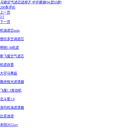
马勒空气滤芯适用于 中华尊驰(04至10款)
200条评价
上一页
1/1
下一页
机油滤芯polo
普拉多空调滤芯
明锐1.8t机滤
新飞度空气滤芯
机滤自营
大宇马蒂兹
路虎极光滤清器
飞度1.3发动机
北斗星1.0
洛玛机油滤清器
比亚迪滤
本田2012crv