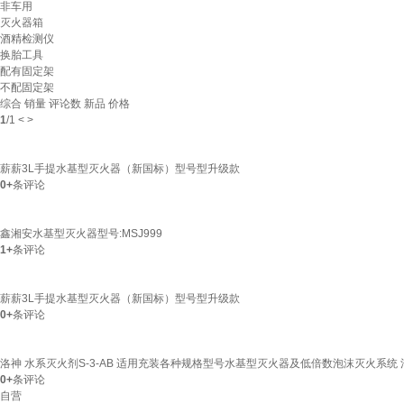
非车用
灭火器箱
酒精检测仪
换胎工具
配有固定架
不配固定架
综合
销量
评论数
新品
价格
1
/
1
<
>
薪薪3L手提水基型灭火器（新国标）型号型升级款
0+
条评论
鑫湘安水基型灭火器型号:MSJ999
1+
条评论
薪薪3L手提水基型灭火器（新国标）型号型升级款
0+
条评论
洛神 水系灭火剂S-3-AB 适用充装各种规格型号水基型灭火器及低倍数泡沫灭火系统
0+
条评论
自营