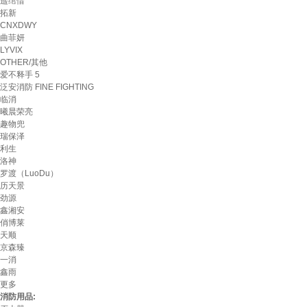
遥绾惜
拓新
CNXDWY
曲菲妍
LYVIX
OTHER/其他
爱不释手 5
泛安消防 FINE FIGHTING
临消
曦晨荣亮
趣物兜
瑞保泽
利生
洛神
罗渡（LuoDu）
历天景
劲源
鑫湘安
俏博莱
天顺
京森臻
一消
鑫雨
更多
消防用品: