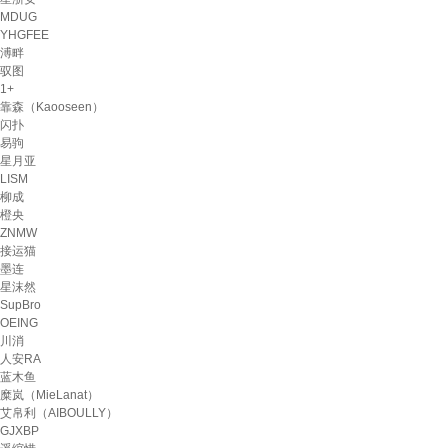
MDUG
YHGFEE
溥畔
驭图
1+
靠森（Kaooseen）
闪扑
易驹
星月亚
LISM
柳成
橙央
ZNMW
接运猫
墨连
星沫然
SupBro
OEING
川消
人安RA
蓝木鱼
糜岚（MieLanat）
艾帛利（AIBOULLY）
GJXBP