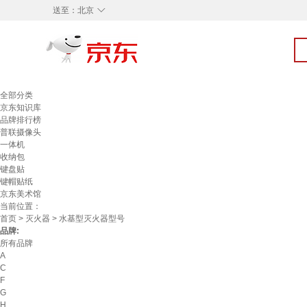
◇
送至：
北京
全部分类
京东知识库
品牌排行榜
普联摄像头
一体机
收纳包
键盘贴
键帽贴纸
京东美术馆
当前位置：
首页
>
灭火器
> 水基型灭火器型号
品牌:
所有品牌
A
C
F
G
H