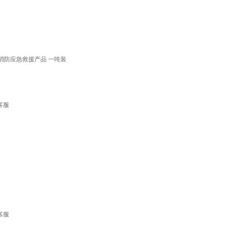
 消防应急救援产品 一吨装
客服
客服