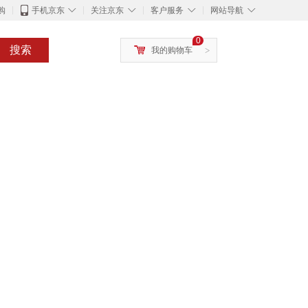
◇
◇
◇
◇
购
手机京东
关注京东
客户服务
网站导航
0
搜索
我的购物车
>