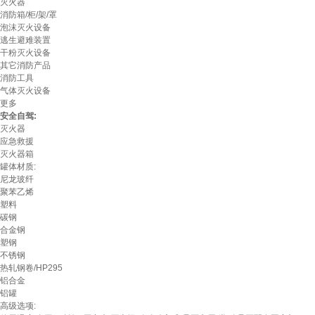
灭火器
消防箱/柜/架/罩
泡沫灭火设备
逃生避难装置
干粉灭火设备
其它消防产品
消防工具
气体灭火设备
更多
安全自驾:
灭火器
应急救援
灭火器箱
罐体材质:
尼龙玻纤
聚苯乙烯
塑料
碳钢
合金钢
塑钢
不锈钢
热轧钢卷/HP295
铝合金
铝罐
高级选项: