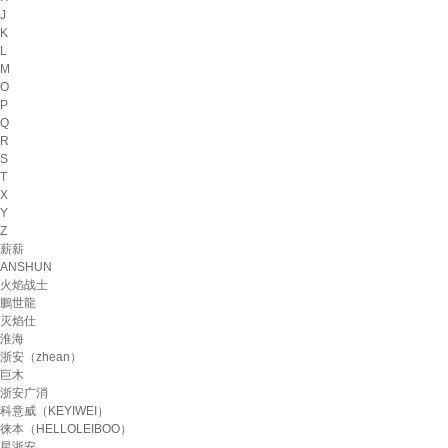
J
K
L
M
O
P
Q
R
S
T
X
Y
Z
薪薪
ANSHUN
火焰战士
鵬世龍
灭焰仕
淮海
浙安（zhean）
巨木
浙安广消
科意威（KEYIWEI）
徕本（HELLOLEIBOO）
星浙安