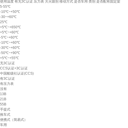
使用温度
有无3C认证
压力表
灭火级别
移动方式
是否车用
类别
是否配有固定架
5-55℃
-10℃~+50℃
-30~+60℃
25℃
+5℃~+650℃
+5℃~+60℃
-5℃~+60℃
-10℃~+60℃
-30℃~+60℃
-50℃~+90℃
+5℃~+55℃
无3C认证
CCS认证+3C认证
中国船级社认证(CCS)
有3C认证
有压力表
没有
13B
21B
55B
手提式
推车式
便携式（简易式）
车用