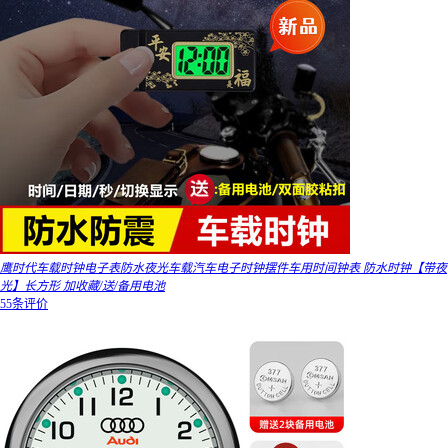
鹰时代车载时钟电子表防水夜光车载汽车电子时钟摆件车用时间钟表 防水时钟【带夜
光】长方形 加收藏/送/备用电池
55条评价