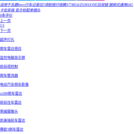
适用于名爵6pro行车记录仪5领航锐行锐腾3/7/MG6/ZS/HS/ONE后视镜 捆绑式通用64G
卡包安装 官方标配单镜头
0条评价
上一页
1/1
下一页
超声打孔
倒车雷达感应
监控电脑显示屏
前后视控制
倒车整流器
电动汽车倒车影像
ct200倒车雷达
前后住车雷达
荣威摄像头
凯美瑞前车雷达
赛欧3倒车雷达