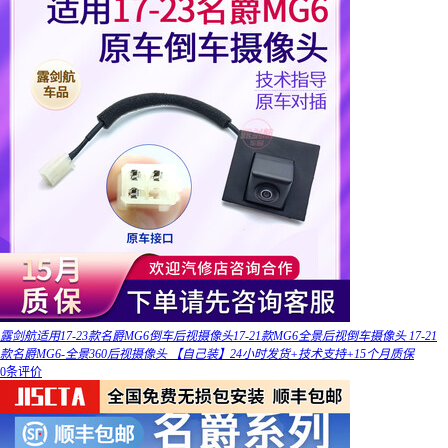
露剑航适用17-23款名爵MG6倒车后视摄像头17-21款MG6全景后视倒车摄像头 17-21
款名爵MG6-全景360后视摄像头 【自己装】24小时发货+技术支持+15个月质保
0条评价