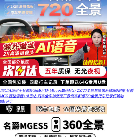
JISCTA适用于名爵MG6MG4EV MG5天蝎座MG7 ZS720全景车影像系统360倒车 名爵
MG6 智能语音+AI雷达 汽车全车加装原厂款倒车影像720全景行车记录仪辅助
0条评价