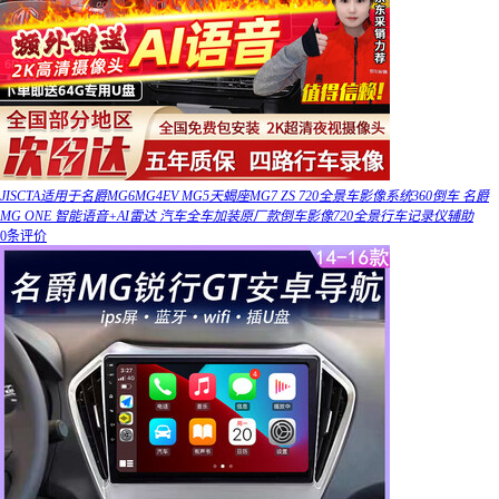
JISCTA适用于名爵MG6MG4EV MG5天蝎座MG7 ZS 720全景车影像系统360倒车 名爵
MG ONE 智能语音+AI雷达 汽车全车加装原厂款倒车影像720全景行车记录仪辅助
0条评价