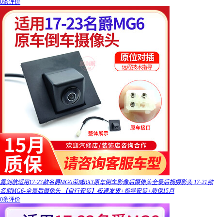
0条评价
露剑航适用17-23款名爵MG6荣威RX3原车倒车影像后摄像头全景后视摄影头 17-21款
名爵MG6-全景后摄像头 【自行安装】极速发货+指导安装+质保15月
0条评价