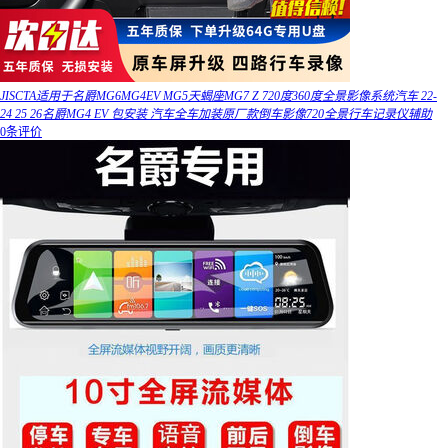
JISCTA适用于名爵MG6MG4EV MG5天蝎座MG7 Z 720度360度全景影像系统汽车 22-
24 25 26名爵MG4 EV 包安装 汽车全车加装原厂款倒车影像720全景行车记录仪辅助
0条评价