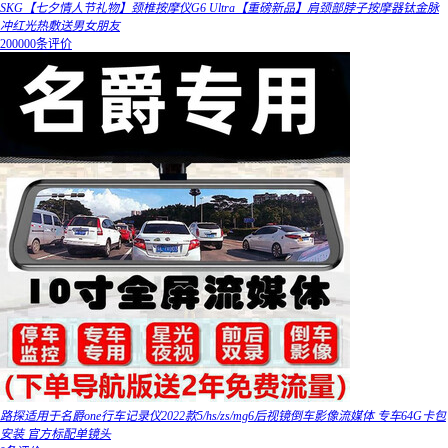
SKG【七夕情人节礼物】颈椎按摩仪G6 Ultra【重磅新品】肩颈部脖子按摩器钛金脉
冲红光热敷送男女朋友
200000条评价
路探适用于名爵one行车记录仪2022款5/hs/zs/mg6后视镜倒车影像流媒体 专车64G卡包
安装 官方标配单镜头