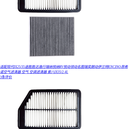
适配现代IX25/35途胜胜达逸行瑞纳悦纳RV悦动领动名图瑞奕朗动伊兰特ENCINO昂希
诺空气滤清器 空气 空调滤清器 索八IX35/2.4L
3条评价