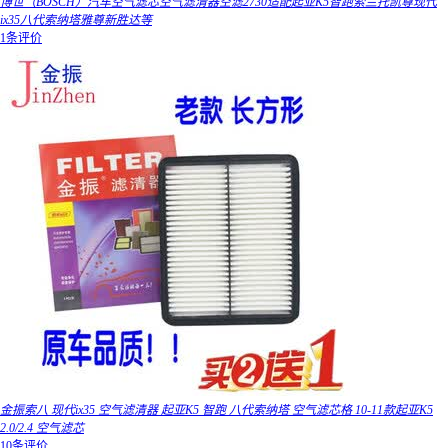
博世（BOSCH）汽车空气滤芯空气滤清器空滤2730适配起亚K5智跑索兰托凯尊现代
ix35八代索纳塔雅尊新胜达等
1条评价
金振索八 现代ix35 空气滤清器 起亚K5 智跑 八代索纳塔 空气滤芯格 10-11款起亚K5
2.0/2.4 空气滤芯
10条评价