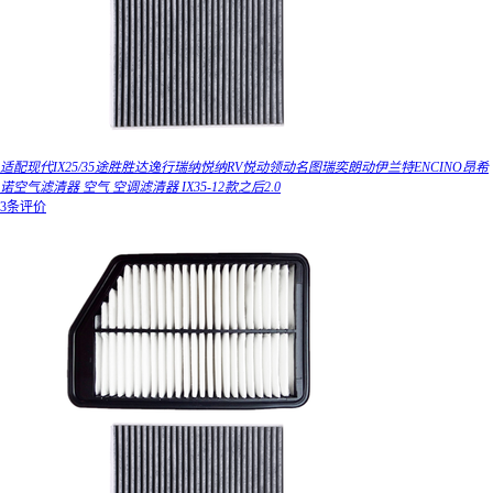
适配现代IX25/35途胜胜达逸行瑞纳悦纳RV悦动领动名图瑞奕朗动伊兰特ENCINO昂希
诺空气滤清器 空气 空调滤清器 IX35-12款之后2.0
3条评价