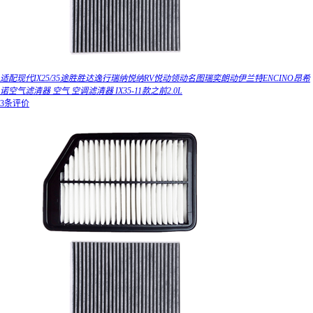
适配现代IX25/35途胜胜达逸行瑞纳悦纳RV悦动领动名图瑞奕朗动伊兰特ENCINO昂希
诺空气滤清器 空气 空调滤清器 IX35-11款之前2.0L
3条评价