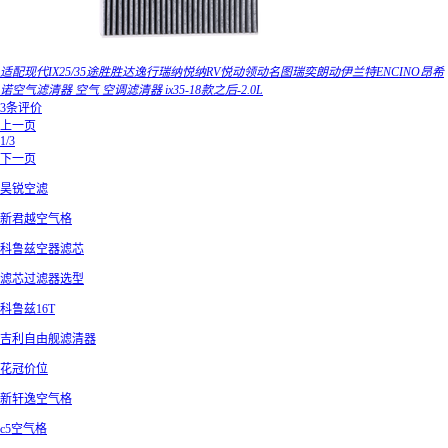
适配现代IX25/35途胜胜达逸行瑞纳悦纳RV悦动领动名图瑞奕朗动伊兰特ENCINO昂希
诺空气滤清器 空气 空调滤清器 ix35-18款之后-2.0L
3条评价
上一页
1/3
下一页
昊锐空滤
新君越空气格
科鲁兹空器滤芯
滤芯过滤器选型
科鲁兹16T
吉利自由舰滤清器
花冠价位
新轩逸空气格
c5空气格