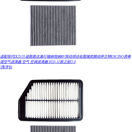
适配现代IX25/35途胜胜达逸行瑞纳悦纳RV悦动领动名图瑞奕朗动伊兰特ENCINO昂希
诺空气滤清器 空气 空调滤清器 IX35-11款之前/2.0
3条评价