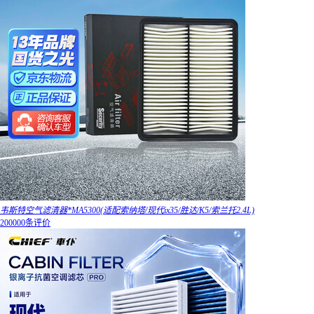
韦斯特空气滤清器*MA5300(适配索纳塔/现代ix35/胜达/K5/索兰托2.4L)
200000条评价