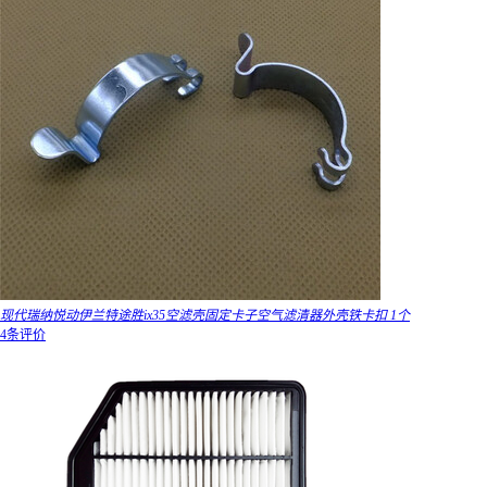
现代瑞纳悦动伊兰特途胜ix35空滤壳固定卡子空气滤清器外壳铁卡扣 1个
4条评价