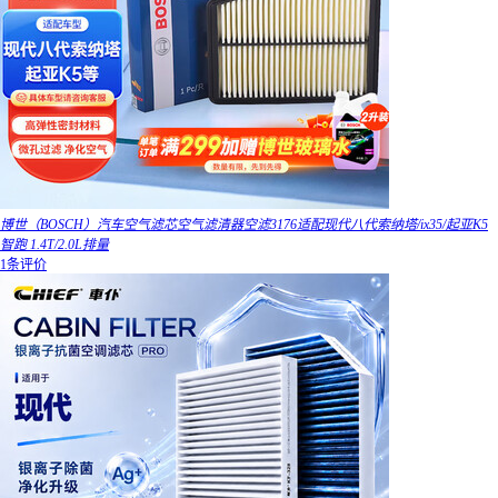
博世（BOSCH）汽车空气滤芯空气滤清器空滤3176适配现代八代索纳塔/ix35/起亚K5
智跑 1.4T/2.0L排量
1条评价