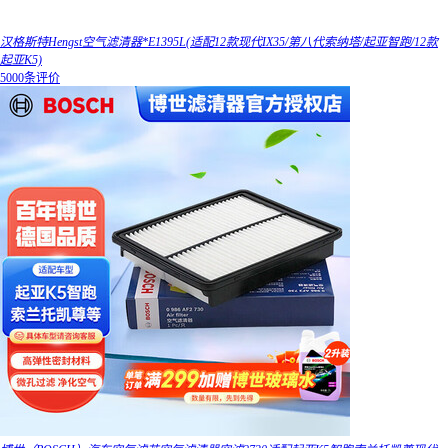
汉格斯特Hengst空气滤清器*E1395L(适配12款现代IX35/第八代索纳塔/起亚智跑/12款
起亚K5)
5000条评价