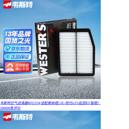
韦斯特空气滤清器MA5310(适配索纳塔2.0L/现代ix35/起亚K5/智跑）
200000条评价