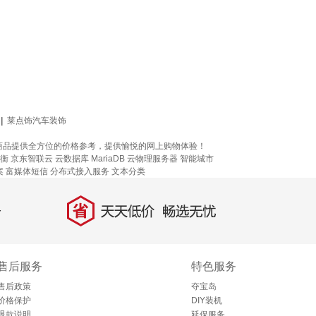
|
莱点饰汽车装饰
 55英寸品牌商品提供全方位的价格参考，提供愉悦的网上购物体验！
衡
京东智联云
云数据库 MariaDB
云物理服务器
智能城市
案
富媒体短信
分布式接入服务
文本分类
省
天天低价，畅选无忧
售后服务
特色服务
售后政策
夺宝岛
价格保护
DIY装机
退款说明
延保服务