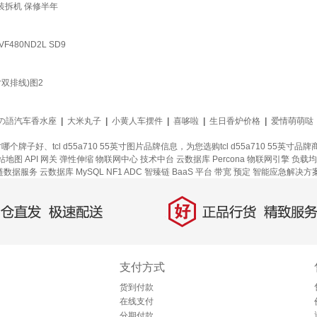
H 原装拆机 保修半年
VF480ND2L SD9
9寸双排线)图2
の語汽车香水座
|
大米丸子
|
小黄人车摆件
|
喜哆啦
|
生日香炉价格
|
爱情萌萌哒
55英寸哪个牌子好、tcl d55a710 55英寸图片品牌信息，为您选购tcl d55a710
站地图
API 网关
弹性伸缩
物联网中心
技术中台
云数据库 Percona
物联网引擎
负载均
链数据服务
云数据库 MySQL
NF1 ADC
智臻链 BaaS 平台
带宽
预定
智能应急解决方
好
直发，极速配送
正品行货，精致服务
支付方式
货到付款
在线支付
分期付款