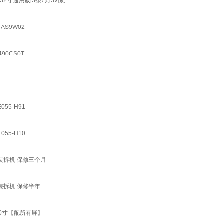
专用32寸通用版[3条7灯3V]质
 AS9W02
490CS0T
055-H91
055-H10
H 原装拆机 保修三个月
H 原装拆机 保修半年
LG 50寸【配所有屏】