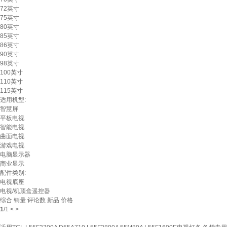
72英寸
75英寸
80英寸
85英寸
86英寸
90英寸
98英寸
100英寸
110英寸
115英寸
适用机型:
智慧屏
平板电视
智能电视
曲面电视
游戏电视
电脑显示器
商业显示
配件类别:
电视底座
电视/机顶盒遥控器
综合
销量
评论数
新品
价格
1
/
1
<
>