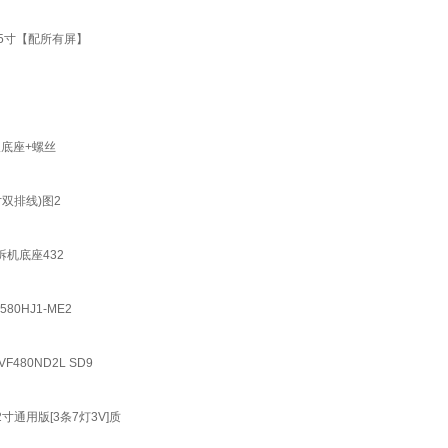
LG 55寸【配所有屏】
钢板底座+螺丝
9寸双排线)图2
装拆机底座432
580HJ1-ME2
VF480ND2L SD9
用32寸通用版[3条7灯3V]质