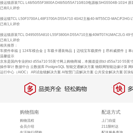
接运猫原装TCL L48/50/55F3800A D48/50/55A710/810电源板SHG5504B-101
已有
0
人评价
接运猫TCL L50F3700A L48F3700A D55A710 40/42主板40-MT55CD-MAC/F2HG L
已有
1
人评价
接运猫原装TCL D495055A810 L55F3800A D55A710主板40MT07A1MAC2LG 4
已有
1
人评价
相关推荐：
车摆件幸福
|
124车模合金
|
车载卡通装饰品
|
迈锐宝车载摆件
|
昂科威摆件
|
車
温馨提示
京东是国内专业的tcl d55a710 55英寸网上购物商城，本频道提供tcl d55a710 
操作审计
数据中台
云数据库 PostgreSQL
智能交通解决方案
物联网智能边缘计算
网
运行中心（AIOC）
AR试妆镜解决方案
AI智慧门店解决方案
公共安全解决方案
区块
多
快
品类齐全，轻松购物
多仓
购物指南
配送方式
购物流程
上门自提
会员介绍
211限时达
生活旅行/团购
配送服务查询