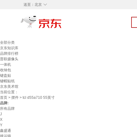
◇
送至：
北京
全部分类
京东知识库
品牌排行榜
普联摄像头
一体机
收纳包
键盘贴
键帽贴纸
京东美术馆
当前位置：
首页
>
摆件
> tcl d55a710 55英寸
品牌:
所有品牌
J
X
Y
鑫盛通
接运猫