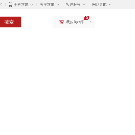
◇
◇
◇
◇
购
手机京东
关注京东
客户服务
网站导航
0
搜索
我的购物车
>