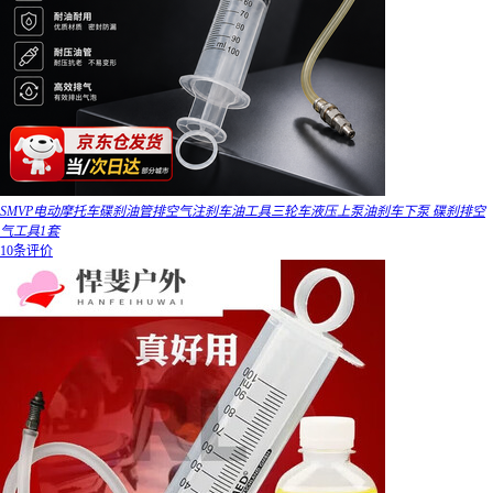
SMVP电动摩托车碟刹油管排空气注刹车油工具三轮车液压上泵油刹车下泵 碟刹排空
气工具1套
10条评价