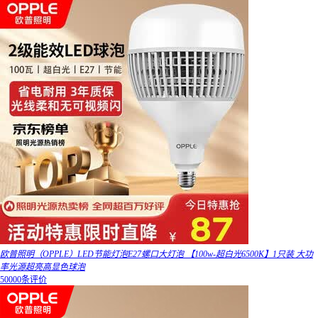
欧普照明（OPPLE）LED节能灯泡E27螺口大灯泡 【100w-超白光6500K】1只装 大功
率光源超亮高显色球泡
50000条评价