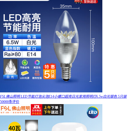
FSL佛山照明 LED节能灯泡尖泡E14小螺口超亮日光家用照明灯6.5w白光银色 5只装
50000条评价