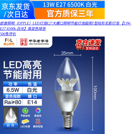
欧普照明（OPPLE）LED灯泡E27大螺口照明节能灯泡超亮T型柱形无影灯泡 【13W-
E27-6500k-白光】高显色球泡
500条评价