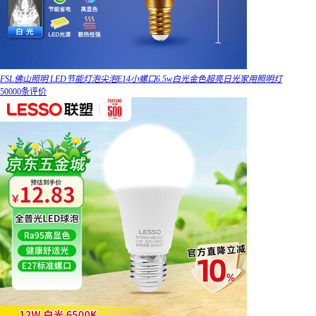
FSL佛山照明 LED节能灯泡尖泡E14小螺口6.5w白光金色超亮日光家用照明灯
50000条评价