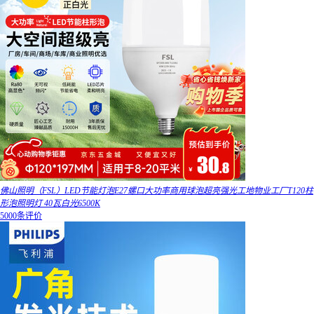
佛山照明（FSL）LED节能灯泡E27螺口大功率商用球泡超亮强光工地物业工厂T120柱
形泡照明灯 40瓦白光6500K
5000条评价