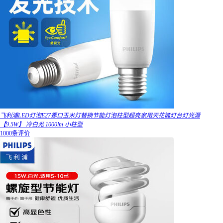
飞利浦LED灯泡E27螺口玉米灯替换节能灯泡柱型超亮家用天花筒灯台灯光源
【9.5W】 冷白光 1000lm 小柱型
1000条评价