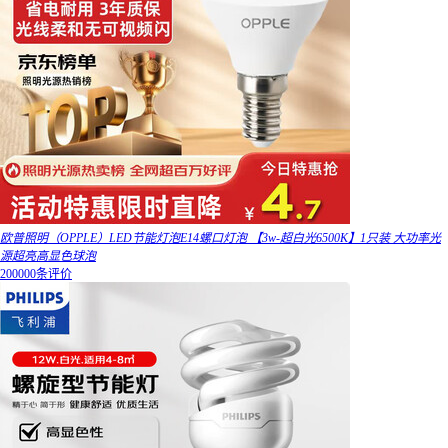
欧普照明（OPPLE）LED节能灯泡E14螺口灯泡 【3w-超白光6500K】1只装 大功率光
源超亮高显色球泡
200000条评价