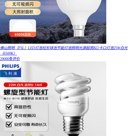
佛山照明（FSL）LED灯泡柱形球泡节能灯泡照明光源超亮B22卡口灯泡25W白光
（6500K）
20000条评价