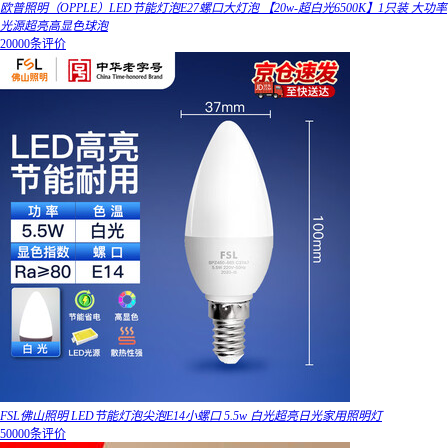
欧普照明（OPPLE）LED节能灯泡E27螺口大灯泡 【20w-超白光6500K】1只装 大功率
光源超亮高显色球泡
20000条评价
FSL佛山照明 LED节能灯泡尖泡E14小螺口 5.5w 白光超亮日光家用照明灯
50000条评价