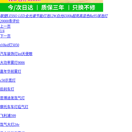
联塑LESSO LED全光谱节能灯泡12W白光6500k超亮高显色Ra95球泡灯
20000条评价
上一页
1/4
下一页
t10led灯5050
汽车装饰灯led天使眼
大功率雾灯9006
嘉年华前雾灯
c50示宽灯
后刹车灯
思博迪发氙气灯
摩托车车灯疝气灯
飞利浦599
氙气大灯24v