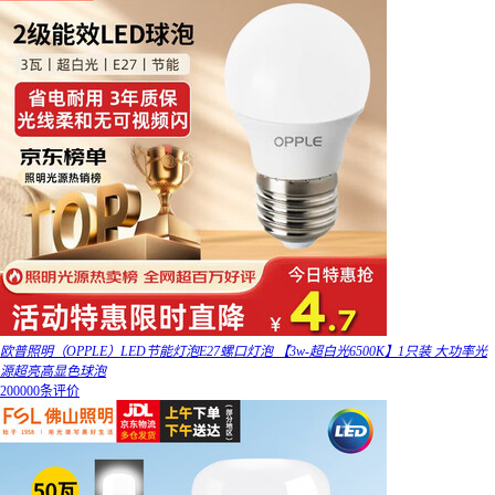
欧普照明（OPPLE）LED节能灯泡E27螺口灯泡 【3w-超白光6500K】1只装 大功率光
源超亮高显色球泡
200000条评价