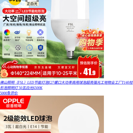
佛山照明（FSL）LED节能灯泡E27螺口大功率商用球泡超亮强光工地物业工厂T140柱
形泡照明灯 50瓦白光6500K
5000条评价