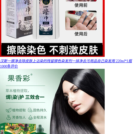
汉斯一擦净去除皮肤上沾染的残留擦色染发剂一抹净去污用品自己染发用 220ml*1瓶
1000条评价