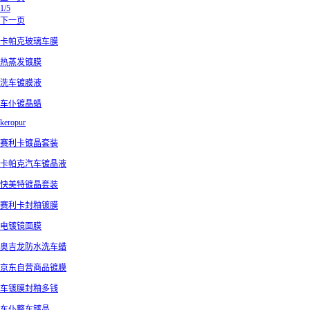
1/5
下一页
卡帕克玻璃车膜
热蒸发镀膜
洗车镀膜液
车仆镀晶蜡
keropur
赛利卡镀晶套装
卡帕克汽车镀晶液
快美特镀晶套装
赛利卡封釉镀膜
电镀镜面膜
奥吉龙防水洗车蜡
京东自营商品镀膜
车镀膜封釉多钱
车仆整车镀晶