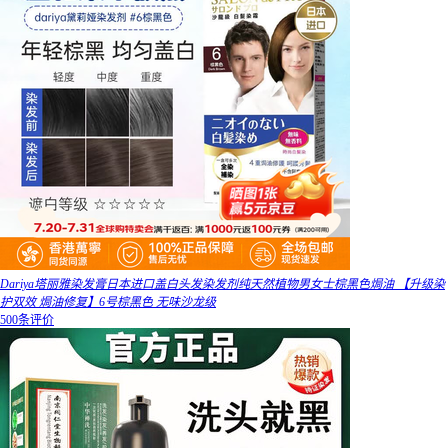
Dariya塔丽雅染发膏日本进口盖白头发染发剂纯天然植物男女士棕黑色焗油 【升级染
护双效 焗油修复】6号棕黑色 无味沙龙级
500条评价