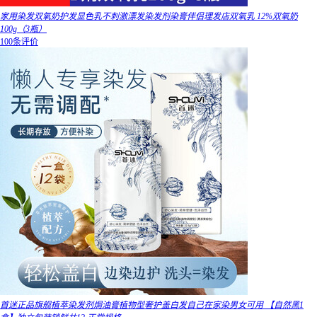
家用染发双氧奶护发显色乳不刺激漂发染发剂染膏伴侣理发店双氧乳 12%双氧奶
100g（3瓶）
100条评价
首迷正品旗舰植萃染发剂焗油膏植物型奢护盖白发自己在家染男女可用 【自然黑1