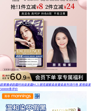
欧莱雅卓韵霜时尚染发霜#4.21朋克烟紫染发膏染发剂流行色 家用染发
500000条评价