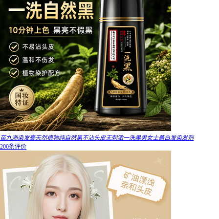
苗九洲染发膏天然植物纯自然黑不沾头皮无刺激一洗黑男女士盖白发染发剂
200条评价