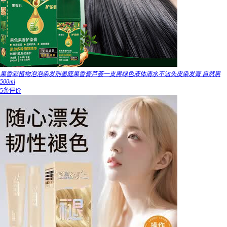
果香彩植物泡泡染发剂墨庭果香膏芦荟一支黑绿色液体清水不沾头皮染发膏 自然黑
500ml
5条评价