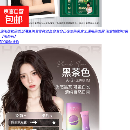
泡泡植物染发剂潮色染发膏纯遮盖白发自己在家染男女士通用染发露 泡泡植物染8袋
【黑茶色】
50000条评价