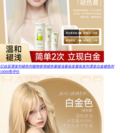
忆丝芸漂发剂褪色剂植物家用褪色膏褪浅膏染发膏染发剂漂发白金褪色剂
10000条评价