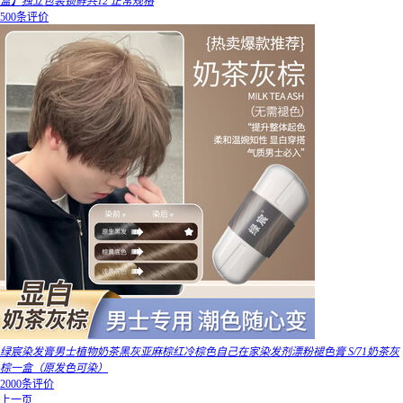
盒】独立包装锁鲜共12 正常规格
500条评价
绿宸染发膏男士植物奶茶黑灰亚麻棕红冷棕色自己在家染发剂漂粉褪色膏 S/71奶茶灰
棕一盒（原发色可染）
2000条评价
上一页