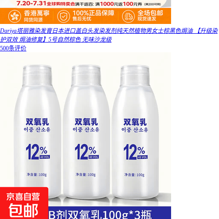
Dariya塔丽雅染发膏日本进口盖白头发染发剂纯天然植物男女士棕黑色焗油 【升级染
护双效 焗油修复】5号自然棕色 无味沙龙级
500条评价