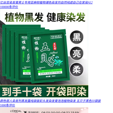
忆丝芸染发膏男士专用亚麻棕植物潮色染发剂自然纯遮自己在家染A12
100000条评价
颜色丽人染发剂黑发露纯袋装彩头发染发膏泡泡植物染发 五贝子黑色10袋装
1000条评价