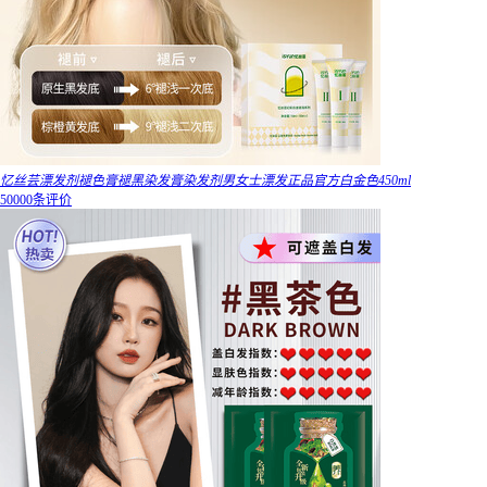
忆丝芸漂发剂褪色膏褪黑染发膏染发剂男女士漂发正品官方白金色450ml
50000条评价