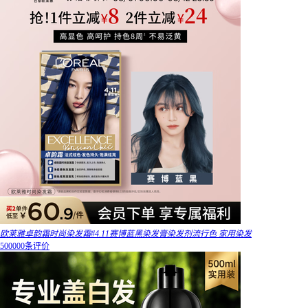
欧莱雅卓韵霜时尚染发霜#4.11赛博蓝黑染发膏染发剂流行色 家用染发
500000条评价