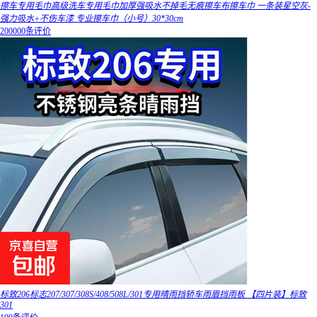
擦车专用毛巾高级洗车专用毛巾加厚强吸水不掉毛无痕擦车布擦车巾 一条装星空灰-
强力吸水+不伤车漆 专业擦车巾（小号）30*30cm
200000条评价
标致206标志207/307/308S/408/508L/301专用晴雨挡轿车雨眉挡雨板 【四片装】标致
301