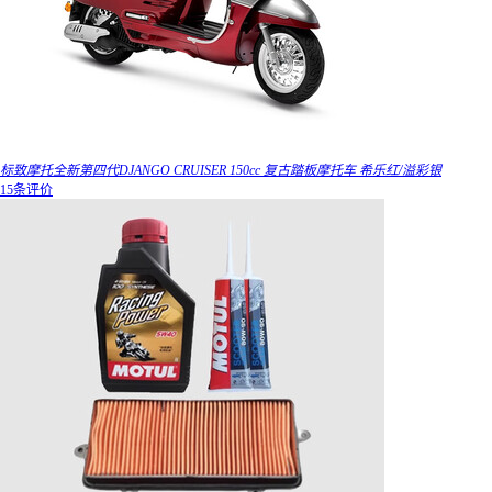
标致摩托全新第四代DJANGO CRUISER 150cc 复古踏板摩托车 希乐红/溢彩银
15条评价