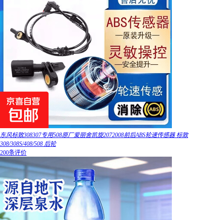
东风标致308307专用508原厂爱丽舍凯旋2072008前后ABS轮速传感器 标致
308/308S/408/508 后轮
200条评价