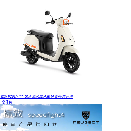
标致 FZFLY125 风冷 踏板摩托车 冰雪白/哑光橙
1条评价