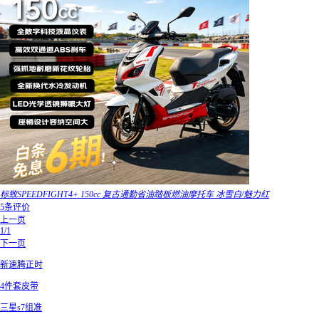
标致SPEEDFIGHT4+ 150cc 复古通勤省油踏板燃油摩托车 冰雪白/魅力红
5条评价
上一页
1/1
下一页
新速腾正时
4件套皮带
三星s7组准