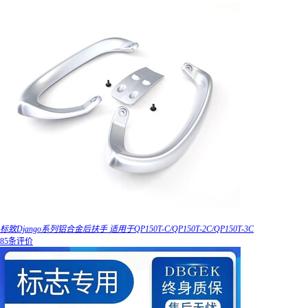
标致Django系列铝合金后扶手 适用于QP150T-C/QP150T-2C/QP150T-3C
85条评价