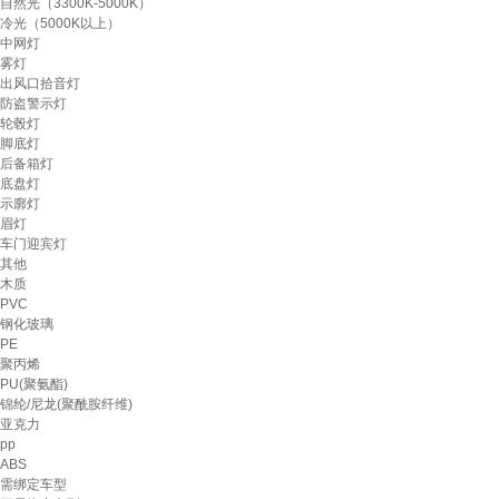
自然光（3300K-5000K）
冷光（5000K以上）
中网灯
雾灯
出风口拾音灯
防盗警示灯
轮毂灯
脚底灯
后备箱灯
底盘灯
示廓灯
眉灯
车门迎宾灯
其他
木质
PVC
钢化玻璃
PE
聚丙烯
PU(聚氨酯)
锦纶/尼龙(聚酰胺纤维)
亚克力
pp
ABS
需绑定车型