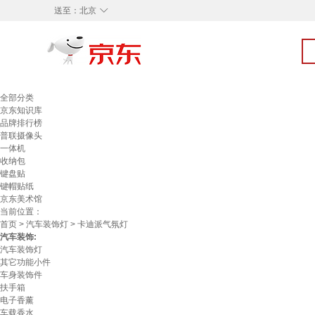
◇
送至：
北京
全部分类
京东知识库
品牌排行榜
普联摄像头
一体机
收纳包
键盘贴
键帽贴纸
京东美术馆
当前位置：
首页
>
汽车装饰灯
> 卡迪派气氛灯
汽车装饰:
汽车装饰灯
其它功能小件
车身装饰件
扶手箱
电子香薰
车载香水