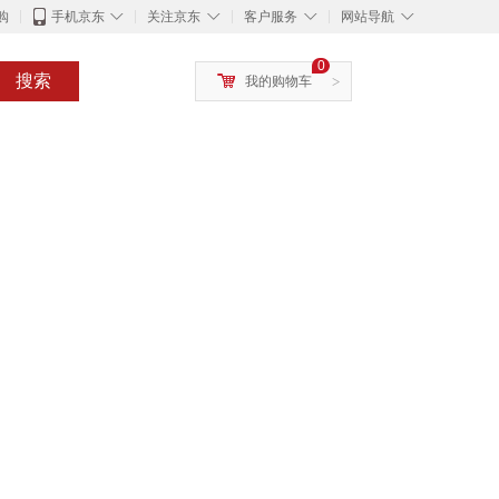
◇
◇
◇
◇
购
手机京东
关注京东
客户服务
网站导航
0
搜索
我的购物车
>