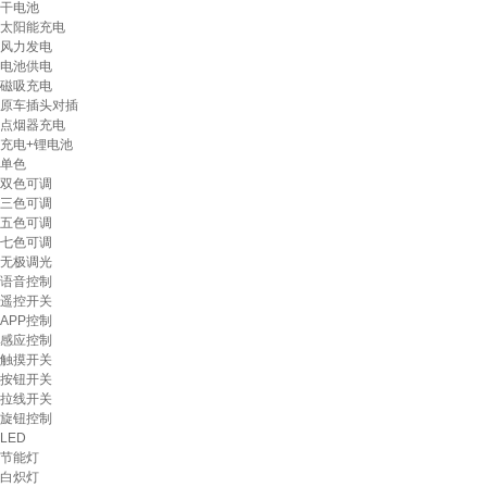
干电池
太阳能充电
风力发电
电池供电
磁吸充电
原车插头对插
点烟器充电
充电+锂电池
单色
双色可调
三色可调
五色可调
七色可调
无极调光
语音控制
遥控开关
APP控制
感应控制
触摸开关
按钮开关
拉线开关
旋钮控制
LED
节能灯
白炽灯