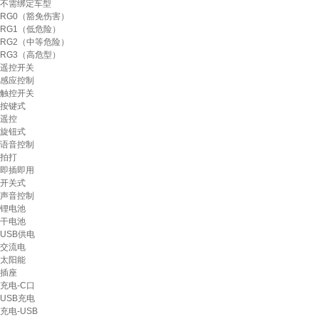
不需绑定车型
RG0（豁免伤害）
RG1（低危险）
RG2（中等危险）
RG3（高危型）
遥控开关
感应控制
触控开关
按键式
遥控
旋钮式
语音控制
拍打
即插即用
开关式
声音控制
锂电池
干电池
USB供电
交流电
太阳能
插座
充电-C口
USB充电
充电-USB