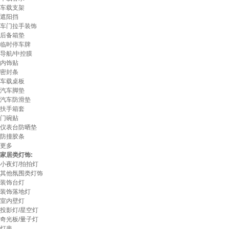
车载支架
遮阳挡
车门拉手装饰
后备箱垫
临时停车牌
导航/中控膜
内饰贴
密封条
车载桌板
汽车脚垫
汽车防滑垫
扶手箱套
门碗贴
仪表台防晒垫
防撞胶条
更多
家居类灯饰:
小夜灯/拍拍灯
其他氛围类灯饰
装饰台灯
装饰落地灯
室内壁灯
投影灯/星空灯
奇光板/量子灯
灯串