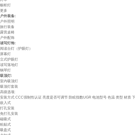
橱柜灯
更多
户外装备:
户外照明
旅行装备
露营桌椅
户外配饰
读写灯饰:
阅读台灯（护眼灯）
屏幕灯
立式护眼灯
读写落地灯
钢琴灯
吸顶灯:
室内吸顶灯
吸顶灯套装
高级选项:
安装方式
CCC强制性认证
亮度是否可调节
防眩指数UGR
电池型号
色温
类型
材质
嵌入式
打孔安装
免打孔安装
磁吸式
粘贴式
吸盘式