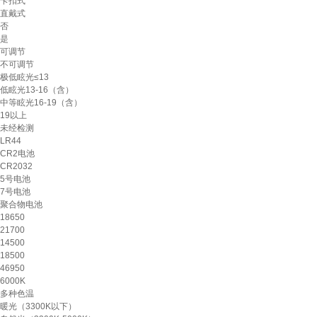
卡扣式
直戴式
否
是
可调节
不可调节
极低眩光≤13
低眩光13-16（含）
中等眩光16-19（含）
19以上
未经检测
LR44
CR2电池
CR2032
5号电池
7号电池
聚合物电池
18650
21700
14500
18500
46950
6000K
多种色温
暖光（3300K以下）