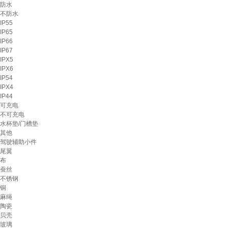
防水
不防水
IP55
IP65
IP66
IP67
IPX5
IPX6
IP54
IPX4
IP44
可充电
不可充电
水杯垫/门槽垫
其他
驾驶辅助小件
尾翼
布
蚕丝
不锈钢
铜
麻绳
陶瓷
贝壳
玻璃