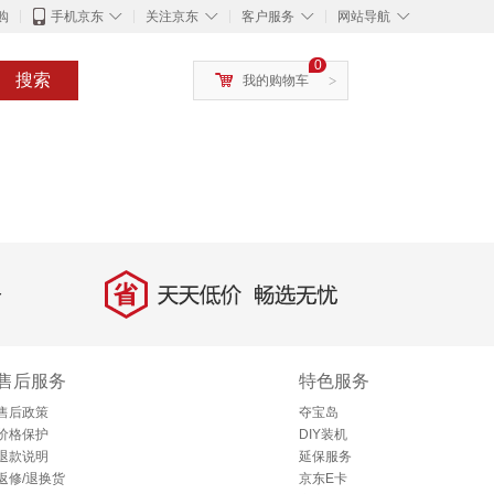
◇
◇
◇
◇
购
手机京东
关注京东
客户服务
网站导航
0
搜索
我的购物车
>
省
天天低价，畅选无忧
售后服务
特色服务
售后政策
夺宝岛
价格保护
DIY装机
退款说明
延保服务
返修/退换货
京东E卡