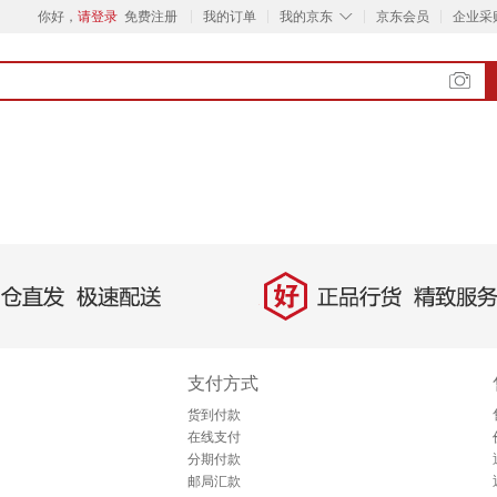
◇
你好，
请登录
免费注册
我的订单
我的京东
京东会员
企业采
好
直发，极速配送
正品行货，精致服务
支付方式
货到付款
在线支付
分期付款
邮局汇款