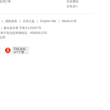
取消订单
京东通信
京东JD+
|
隐私政策
|
京东公益
|
English Site
|
Media & IR
| 新出发京零 字第大120007号
法和不良信息举报电话：4006561155
证照