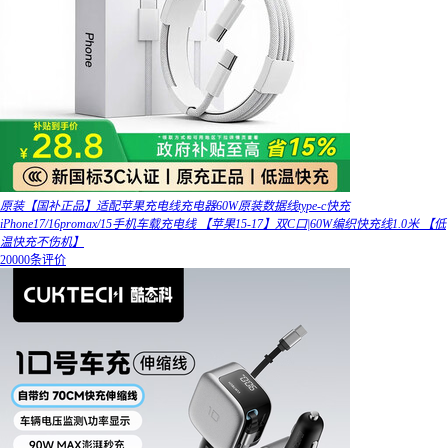
原装【国补正品】适配苹果充电线充电器60W原装数据线type-c快充
iPhone17/16promax/15手机车载充电线 【苹果15-17】双C口|60W编织快充线1.0米 【低
温快充不伤机】
20000条评价