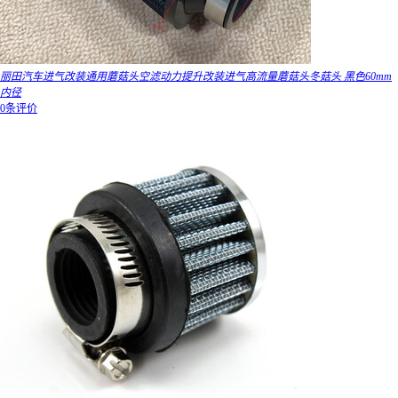
丽田汽车进气改装通用蘑菇头空滤动力提升改装进气高流量蘑菇头冬菇头 黑色60mm
内径
0条评价