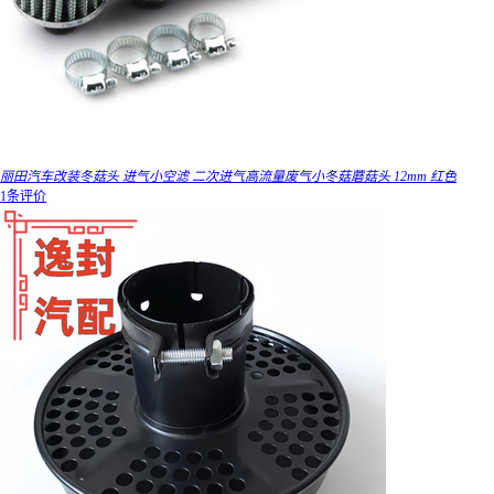
丽田汽车改装冬菇头 进气小空滤 二次进气高流量废气小冬菇蘑菇头 12mm 红色
1条评价