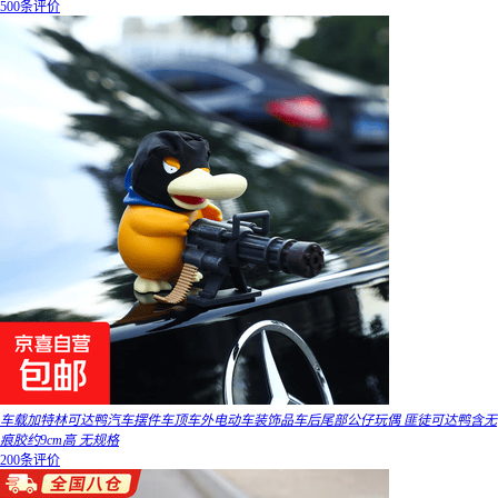
500条评价
车载加特林可达鸭汽车摆件车顶车外电动车装饰品车后尾部公仔玩偶 匪徒可达鸭含无
痕胶约9cm高 无规格
200条评价