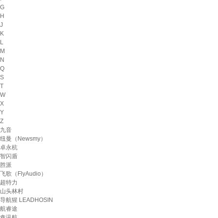
G
H
J
K
L
M
N
Q
S
T
W
X
Y
Z
九音
纽曼（Newsmy）
卓永杭
智闪盾
胜派
飞歌（FlyAudio）
超特力
山头林村
导航猩 LEADHOSIN
航睿途
鑫讯航