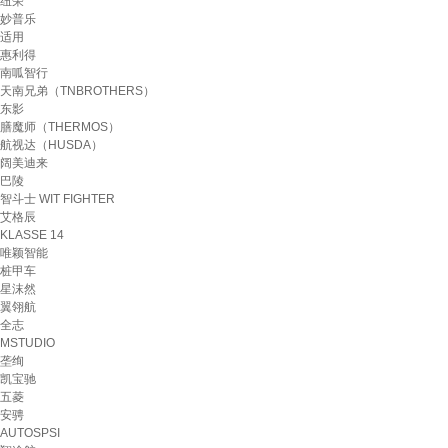
纽荣
妙普乐
适用
惠利得
南呱智行
天南兄弟（TNBROTHERS）
东影
膳魔师（THERMOS）
航视达（HUSDA）
阔美迪来
巴陵
智斗士 WIT FIGHTER
艾格辰
KLASSE 14
唯颖智能
桩甲车
星沫然
翼翎航
全志
MSTUDIO
垄绚
凯宝驰
五菱
安骋
AUTOSPSI