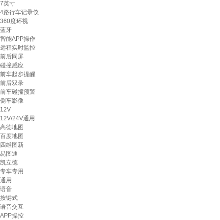
7英寸
4路行车记录仪
360度环视
蓝牙
智能APP操作
远程实时监控
前后同屏
碰撞感应
前车起步提醒
前后双录
前车碰撞预警
倒车影像
12V
12V/24V通用
高德地图
百度地图
四维图新
易图通
凯立德
专车专用
通用
语音
按键式
语音交互
APP操控