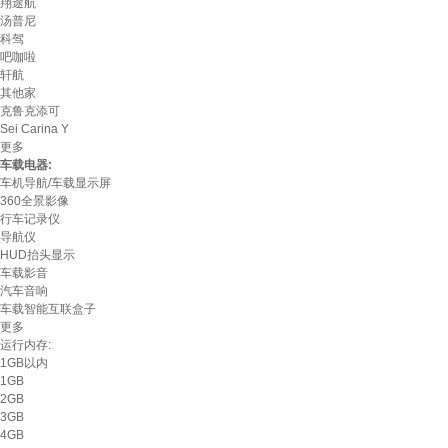
翔途航
汤普尼
科驾
吧咖啦
轩航
其他家
克鲁克添可
Sei Carina Y
更多
车载电器:
车机导航/车载显示屏
360全景影像
行车记录仪
导航仪
HUD抬头显示
车载影音
汽车音响
车载智能互联盒子
更多
运行内存:
1GB以内
1GB
2GB
3GB
4GB