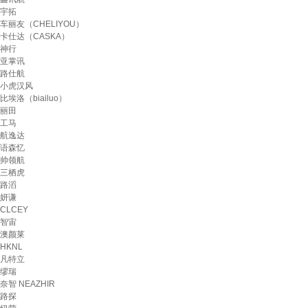
宇拓
车丽友（CHELIYOU）
卡仕达（CASKA）
神行
亚掌讯
路仕航
小虎汉风
比埃洛（biailuo）
丽田
工马
航逸达
语森忆
帅领航
三栖虎
路滔
妍谦
CLCEY
智宙
澳颜莱
HKNL
凡特立
缪瑞
奈智 NEAZHIR
路探