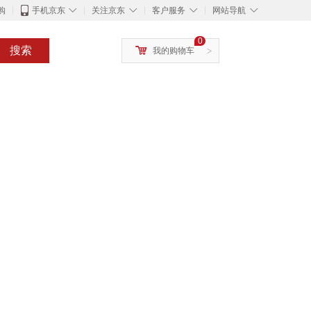
◇
◇
◇
◇
购
手机京东
关注京东
客户服务
网站导航
0
搜索
我的购物车
>