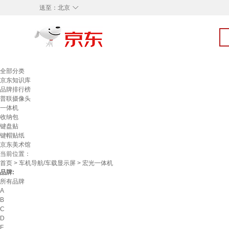
◇
送至：
北京
全部分类
京东知识库
品牌排行榜
普联摄像头
一体机
收纳包
键盘贴
键帽贴纸
京东美术馆
当前位置：
首页
>
车机导航/车载显示屏
> 宏光一体机
品牌:
所有品牌
A
B
C
D
F