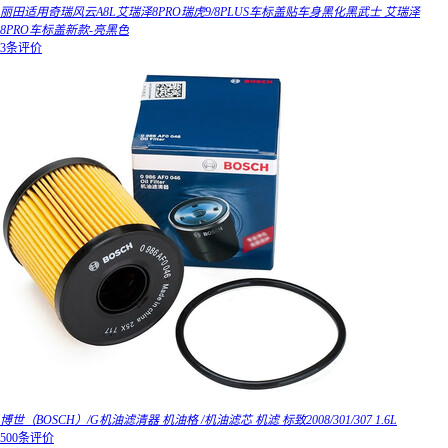
丽田适用奇瑞风云A8L艾瑞泽8PRO瑞虎9/8PLUS车标盖贴车身黑化黑武士 艾瑞泽
8PRO车标盖新款-亮黑色
3条评价
博世（BOSCH）/G机油滤清器 机油格 /机油滤芯 机滤 标致2008/301/307 1.6L
500条评价