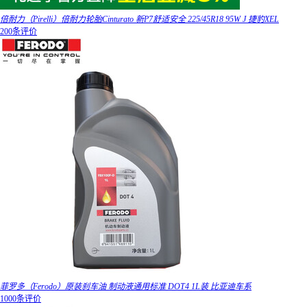
倍耐力（Pirelli）倍耐力轮胎Cinturato 新P7舒适安全 225/45R18 95W J 捷豹XEL
200条评价
菲罗多（Ferodo）原装刹车油 制动液通用标准 DOT4 1L装 比亚迪车系
1000条评价