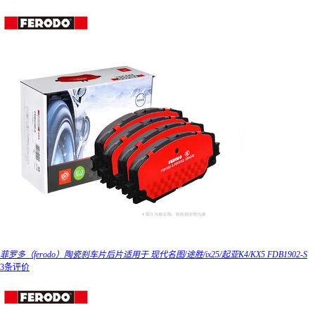
菲罗多（ferodo）陶瓷刹车片后片适用于 现代名图/途胜/ix25/起亚K4/KX5 FDB1902-S
3条评价