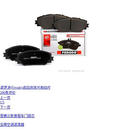
菲罗多(Ferodo)前后刹车片制动片
200条评价
上一页
1/5
下一页
雪佛兰新景程车门锁芯
全顺空调滤清器