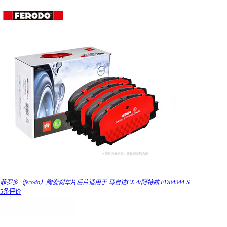
菲罗多（ferodo）陶瓷刹车片后片适用于 马自达CX-4/阿特兹 FDB4944-S
5条评价