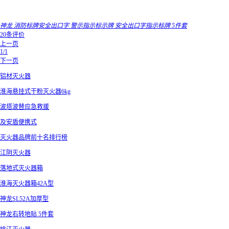
神龙 消防标牌安全出口字 警示指示标示牌 安全出口字指示标牌 5件套
20条评价
上一页
1/1
下一页
铝材灭火器
淮海悬挂式干粉灭火器6kg
波塔波替应急救援
及安盾便携式
灭火器品牌前十名排行榜
江阴灭火器
落地式灭火器箱
淮海灭火器箱42A型
神龙SL52A加厚型
神龙右转地贴 5件套