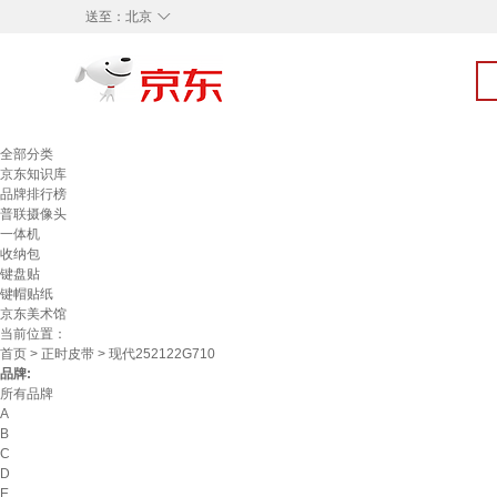
◇
送至：
北京
全部分类
京东知识库
品牌排行榜
普联摄像头
一体机
收纳包
键盘贴
键帽贴纸
京东美术馆
当前位置：
首页
>
正时皮带
> 现代252122G710
品牌:
所有品牌
A
B
C
D
E