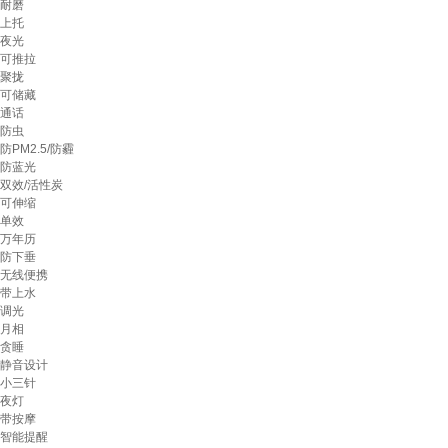
耐磨
上托
夜光
可推拉
聚拢
可储藏
通话
防虫
防PM2.5/防霾
防蓝光
双效/活性炭
可伸缩
单效
万年历
防下垂
无线便携
带上水
调光
月相
贪睡
静音设计
小三针
夜灯
带按摩
智能提醒