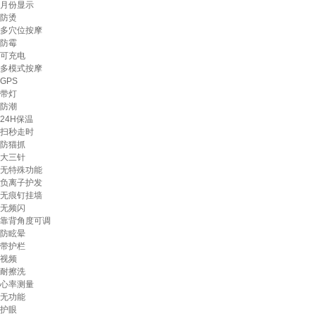
月份显示
防烫
多穴位按摩
防霉
可充电
多模式按摩
GPS
带灯
防潮
24H保温
扫秒走时
防猫抓
大三针
无特殊功能
负离子护发
无痕钉挂墙
无频闪
靠背角度可调
防眩晕
带护栏
视频
耐擦洗
心率测量
无功能
护眼