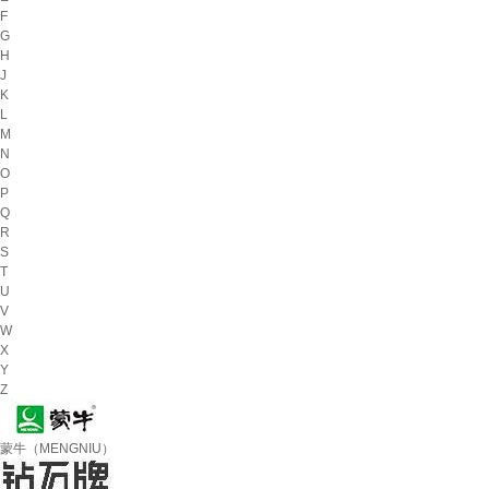
F
G
H
J
K
L
M
N
O
P
Q
R
S
T
U
V
W
X
Y
Z
蒙牛（MENGNIU）