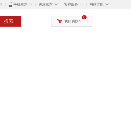
◇
◇
◇
◇
购
手机京东
关注京东
客户服务
网站导航
0
搜索
我的购物车
>