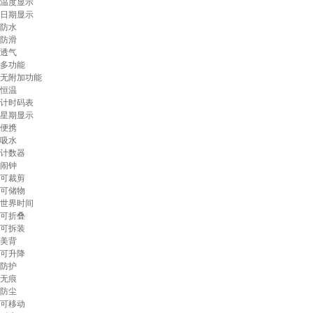
温度显示
日期显示
防水
防滑
透气
多功能
无附加功能
恒温
计时码表
星期显示
便携
吸水
计数器
闹钟
可裁剪
可储物
世界时间
可折叠
可拆装
美背
可升降
防护
无痕
防尘
可移动