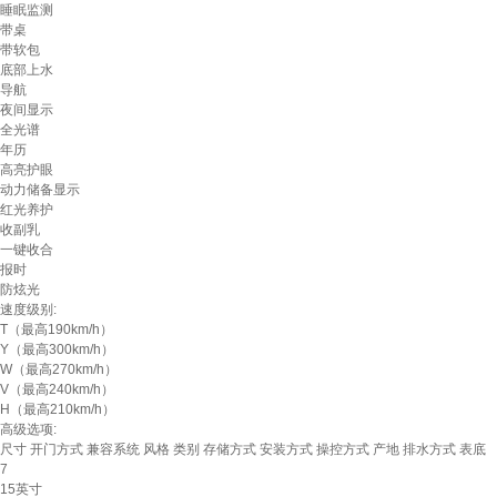
睡眠监测
带桌
带软包
底部上水
导航
夜间显示
全光谱
年历
高亮护眼
动力储备显示
红光养护
收副乳
一键收合
报时
防炫光
速度级别:
T（最高190km/h）
Y（最高300km/h）
W（最高270km/h）
V（最高240km/h）
H（最高210km/h）
高级选项:
尺寸
开门方式
兼容系统
风格
类别
存储方式
安装方式
操控方式
产地
排水方式
表底
7
15英寸