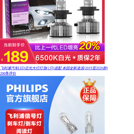
飞利浦汽车LED近光大灯灯泡(2只)适配 本田全新凌派(2019至2020款)
200条评价