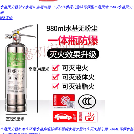
水基灭火器单个家用3L店用商用6L9升2升手提式泡沫环保型车载灭油 25KG水基灭火
器
0条评价
车载灭火器私家车环保水基高温防爆不锈钢家用小型汽车灭火器车用 980ML环保水基