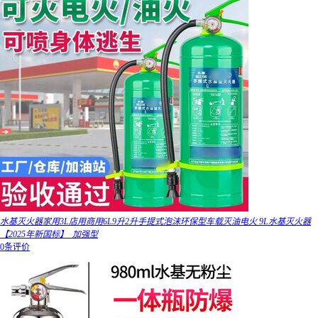
水基灭火器家用3L店用商用6L9升2升手提式泡沫环保型车载灭油电火 9L水基灭火器
【2025年新国标】_加强型
0条评价