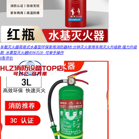
车载灭火器简易式水基型环保家用消防器材1分钟灭火家用车用灭火升级款 强力升级
款_水雾型灭火器MSWJ520_可单手操作
0条评价