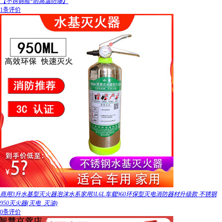
【不锈钢瓶*耐高温防爆】
1条评价
商用3升水基型灭火器泡沫水系家用3L6L车载960环保型灭电消防器材升级款 不锈钢
950灭火器(灭电_灭油)
0条评价