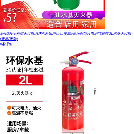
商用3升水基型灭火器泡沫水系家用3L6L车载960环保型灭电消防器材 3L水基灭火器
(灭电/灭油)
0条评价