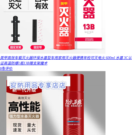
英甲高效车载灭火器环保水基型车用家用灭火器便携年检可灭电火 600ml 水基 3C认
证高温防爆1瓶13B赠支架魔术
0条评价