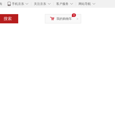
◇
◇
◇
◇
购
手机京东
关注京东
客户服务
网站导航
0
搜索
我的购物车
>