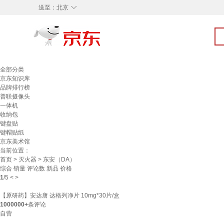
◇
送至：
北京
全部分类
京东知识库
品牌排行榜
普联摄像头
一体机
收纳包
键盘贴
键帽贴纸
京东美术馆
当前位置：
首页
>
灭火器
> 东安（DA）
综合
销量
评论数
新品
价格
1
/
5
<
>
【原研药】安达唐 达格列净片 10mg*30片/盒
1000000+
条评论
自营