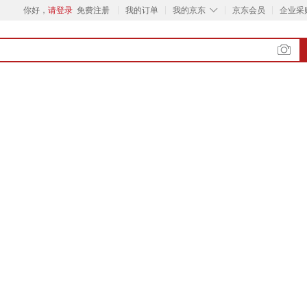
◇
你好，
请登录
免费注册
我的订单
我的京东
京东会员
企业采