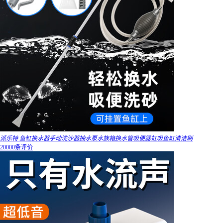
派乐特 鱼缸换水器手动洗沙器抽水泵水族箱换水管吸便器虹吸鱼缸清洁刷
20000条评价