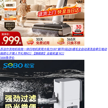
苏泊尔洗地机吸拖一体扫地机家用大吸力180°躺平0贴边0缠毛全自动清洗自牵引电动
拖把七夕情人节礼物M22 【旗舰款】全能机皇 M22
5000条评价