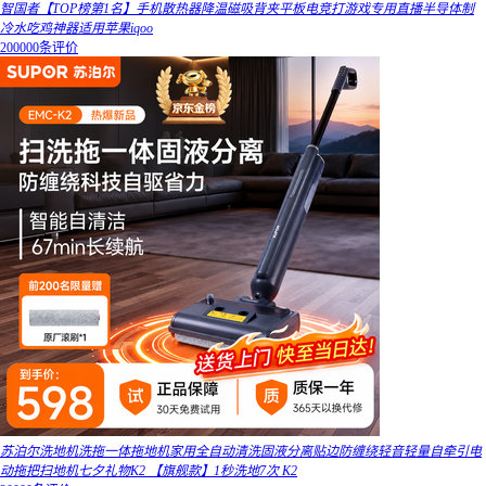
智国者【TOP榜第1名】手机散热器降温磁吸背夹平板电竞打游戏专用直播半导体制
冷水吃鸡神器适用苹果iqoo
200000条评价
苏泊尔洗地机洗拖一体拖地机家用全自动清洗固液分离贴边防缠绕轻音轻量自牵引电
动拖把扫地机七夕礼物K2 【旗舰款】1秒洗地7次 K2