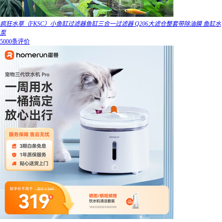
疯狂水草（FKSC）小鱼缸过滤器鱼缸三合一过滤器 Q206大滤仓整套带除油膜 鱼缸水
泵
5000条评价