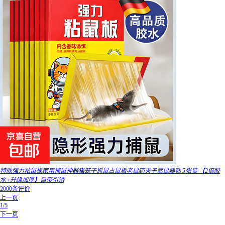
特效强力粘鼠板家用捕鼠神器猫笼子抓鼠占鼠板老鼠药夹子驱鼠器粘 5张装 【2倍胶
水+升级加厚】自带引诱
2000条评价
上一页
1/5
下一页