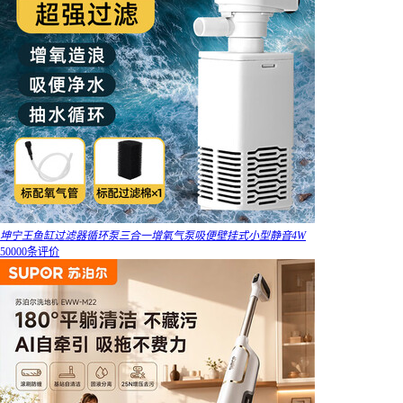
坤宁王鱼缸过滤器循环泵三合一增氧气泵吸便壁挂式小型静音4W
50000条评价