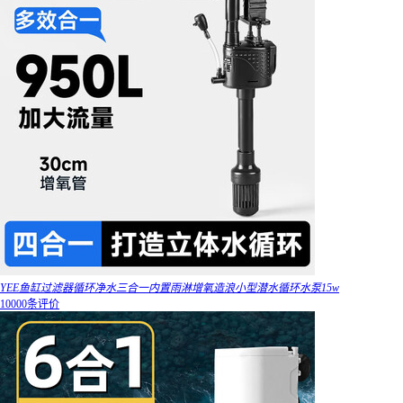
YEE鱼缸过滤器循环净水三合一内置雨淋增氧造浪小型潜水循环水泵15w
10000条评价