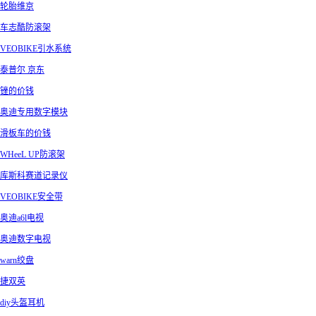
轮胎维京
车志酷防滚架
VEOBIKE引水系统
泰普尔 京东
锉的价钱
奥迪专用数字模块
滑板车的价钱
WHeeL UP防滚架
库斯科赛道记录仪
VEOBIKE安全带
奥迪a6l电视
奥迪数字电视
warn绞盘
捷双英
diy头盔耳机