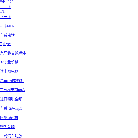
0条评价
上一页
1/1
下一页
sd卡600x
车载电话
7player
汽车影音多媒体
32gu盘价格
读卡器电器
汽车dvd播放机
车载cd支持mp3
进口喇叭全频
车载 充电mp3
阿尔派cd机
橙朗音响
二路汽车功放