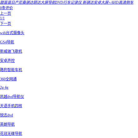
甜苗苗日产尼桑骐达颐达大屏导航DVD行车记录仪 新骐达安卓大屏+AHD高清倒车
0条评价
上一页
1/1
下一页
wifi台式摄像头
GS4导航
新威驰飞歌机
安卓声控
路豹智能车机
360全网通
2g 4g
凯越dvd导航仪
天语手机四核
锐志dvd
英朗导航
花冠无碟导航