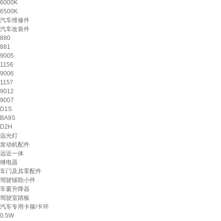
6000K
6500K
汽车维修件
汽车改装件
880
881
9005
1156
9006
1157
9012
9007
D1S
BA9S
D2H
远光灯
发动机配件
远近一体
继电器
车门及其零配件
驾驶辅助小件
车窗升降器
驾驶室踏板
汽车专用卡箍/卡环
0.5W