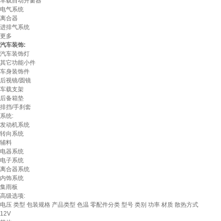
车载自动升窗器
电气系统
离合器
进排气系统
更多
汽车装饰:
汽车装饰灯
其它功能小件
车身装饰件
后视镜/圆镜
车载支架
后备箱垫
排挡/手刹套
系统:
发动机系统
转向系统
辅料
电器系统
电子系统
离合器系统
内饰系统
集雨板
高级选项:
电压
类型
包装规格
产品类型
色温
零配件分类
型号
类别
功率
材质
散热方式
12V