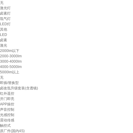
无
激光灯
卤素灯
氙气灯
LED灯
其他
LED
卤素
激光
2000lm以下
2000-3000lm
3000-4000lm
4000-5000lm
5000lm以上
无
即插/替换型
卤改氙升级套装(含透镜)
红外遥控
开门即亮
APP操控
声音控制
光感控制
震动传感
触控式
原厂件(国内4S)