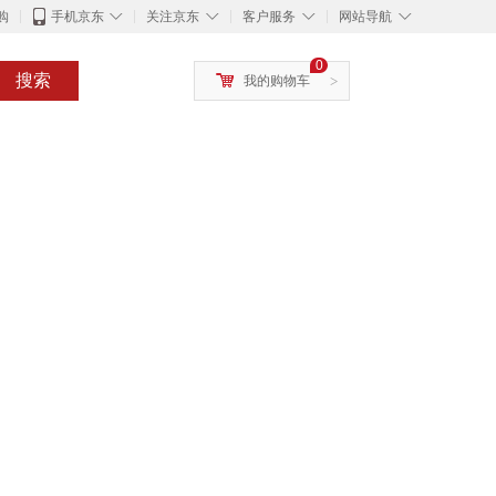
◇
◇
◇
◇
购
手机京东
关注京东
客户服务
网站导航
0
搜索
我的购物车
>