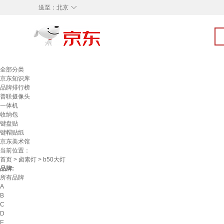
◇
送至：
北京
全部分类
京东知识库
品牌排行榜
普联摄像头
一体机
收纳包
键盘贴
键帽贴纸
京东美术馆
当前位置：
首页
>
卤素灯
> b50大灯
品牌:
所有品牌
A
B
C
D
E