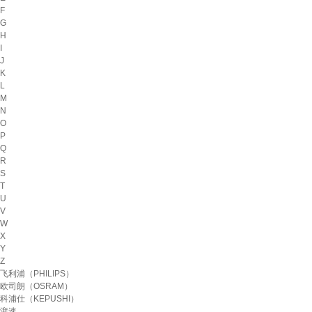
F
G
H
I
J
K
L
M
N
O
P
Q
R
S
T
U
V
W
X
Y
Z
飞利浦（PHILIPS）
欧司朗（OSRAM）
科浦仕（KEPUSHI）
湃速