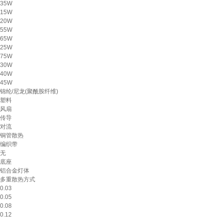
35W
15W
20W
55W
65W
25W
75W
30W
40W
45W
锦纶/尼龙(聚酰胺纤维)
塑料
风扇
传导
对流
铜管散热
编织带
无
底座
铝合金灯体
多重散热方式
0.03
0.05
0.08
0.12