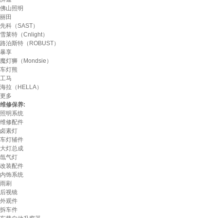
佛山照明
丽田
先科（SAST）
雪莱特（Cnlight）
路泊斯特（ROBUST）
暴享
魔灯狮（Mondsie）
车灯熊
工马
海拉（HELLA）
更多
维修保养:
照明系统
维修配件
卤素灯
车灯辅件
大灯总成
氙气灯
改装配件
内饰系统
雨刷
后视镜
外观件
拆车件