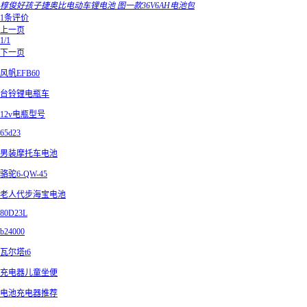
椁俊好孩子捷奥比电动车锂电池 图一款36V6AH电池包
1条评价
上一页
1/1
下一页
风帆EFB60
台铃锂电瓶车
12v电瓶型号
65d23
男装摩托车电池
骆驼6-QW-45
老人代步海宝电池
80D23L
b24000
瓦尔塔t6
充电器儿童坐便
电池充电器推荐