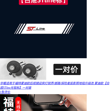
华暧适用于福特蒙迪欧后视镜迎宾灯锐界/撼路/探险者投影照地毯升级改 蒙迪欧【白
底STline光毯标】一对装
1条评价