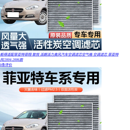
栀得适配菲亚特菲翔 致悦 派朗派力奥风汽车空调滤芯空气格 空调滤芯 菲亚特
风/2004-2006款
0条评价