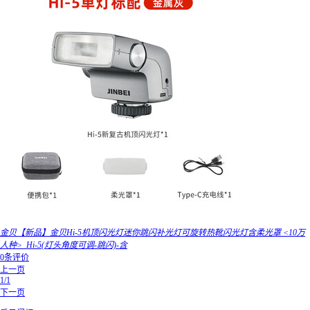
金贝【新品】金贝Hi-5机顶闪光灯迷你跳闪补光灯可旋转热靴闪光灯含柔光罩 <10万
人种>_Hi-5(灯头角度可调-跳闪)-含
0条评价
上一页
1/1
下一页