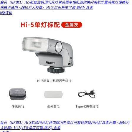
金贝（JINBEI）Hi5新复古机顶闪光灯单反微单相机迷你跳闪离机外置热靴灯便携补
光徕卡适用 <超10万人种草>_Hi-5(灯头角度可调-跳闪)-含柔
0条评价
金贝（JINBEI）Hi-5机顶闪光灯迷你跳闪补光灯可旋转热靴闪光灯含柔光罩 <超10万
人种草> Hi-5(灯头角度可调-跳闪)-含柔