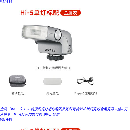
0条评价
金贝（JINBEI）Hi-5机顶闪光灯迷你跳闪补光灯可旋转热靴闪光灯含柔光罩 <超10万
人种草> Hi-5(灯头角度可调-跳闪)-含柔
0条评价